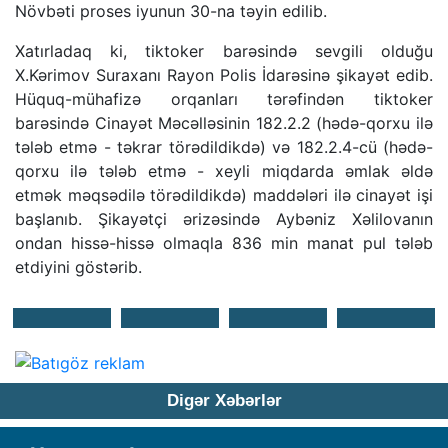
Növbəti proses iyunun 30-na təyin edilib.
Xatırladaq ki, tiktoker barəsində sevgili olduğu
X.Kərimov Suraxanı Rayon Polis İdarəsinə şikayət edib.
Hüquq-mühafizə orqanları tərəfindən tiktoker
barəsində Cinayət Məcəlləsinin 182.2.2 (hədə-qorxu ilə
tələb etmə - təkrar törədildikdə) və 182.2.4-cü (hədə-
qorxu ilə tələb etmə - xeyli miqdarda əmlak əldə
etmək məqsədilə törədildikdə) maddələri ilə cinayət işi
başlanıb. Şikayətçi ərizəsində Aybəniz Xəlilovanın
ondan hissə-hissə olmaqla 836 min manat pul tələb
etdiyini göstərib.
Digər Xəbərlər