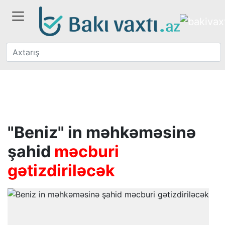
"Beniz" in məhkəməsinə
şahid
məcburi
gətizdiriləcək