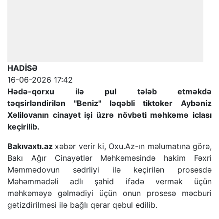
HADİSƏ
16-06-2026 17:42
Hədə-qorxu ilə pul tələb etməkdə
təqsirləndirilən "Beniz" ləqəbli tiktoker Aybəniz
Xəlilovanın cinayət işi üzrə növbəti məhkəmə iclası
keçirilib.
Bakıvaxtı.az
xəbər verir ki, Oxu.Az-ın məlumatına görə,
Bakı Ağır Cinayətlər Məhkəməsində hakim Fəxri
Məmmədovun sədrliyi ilə keçirilən prosesdə
Məhəmmədəli adlı şahid ifadə vermək üçün
məhkəməyə gəlmədiyi üçün onun prosesə məcburi
gətizdirilməsi ilə bağlı qərar qəbul edilib.