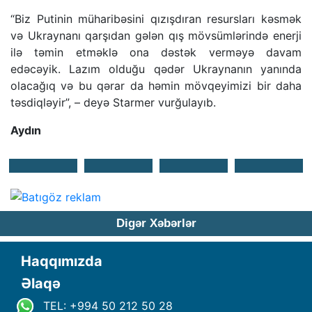
“Biz Putinin müharibəsini qızışdıran resursları kəsmək
və Ukraynanı qarşıdan gələn qış mövsümlərində enerji
ilə təmin etməklə ona dəstək verməyə davam
edəcəyik. Lazım olduğu qədər Ukraynanın yanında
olacağıq və bu qərar da həmin mövqeyimizi bir daha
təsdiqləyir”, – deyə Starmer vurğulayıb.
Aydın
Digər Xəbərlər
Haqqımızda
Əlaqə
TEL: +994 50 212 50 28