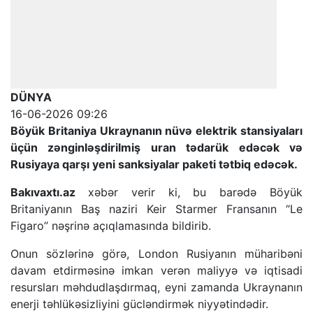
DÜNYA
16-06-2026 09:26
Böyük Britaniya Ukraynanın nüvə elektrik stansiyaları
üçün zənginləşdirilmiş uran tədarük edəcək və
Rusiyaya qarşı yeni sanksiyalar paketi tətbiq edəcək.
Bakıvaxtı.az
xəbər verir ki, bu barədə Böyük
Britaniyanın Baş naziri Keir Starmer Fransanın “Le
Figaro” nəşrinə açıqlamasında bildirib.
Onun sözlərinə görə, London Rusiyanın müharibəni
davam etdirməsinə imkan verən maliyyə və iqtisadi
resursları məhdudlaşdırmaq, eyni zamanda Ukraynanın
enerji təhlükəsizliyini gücləndirmək niyyətindədir.