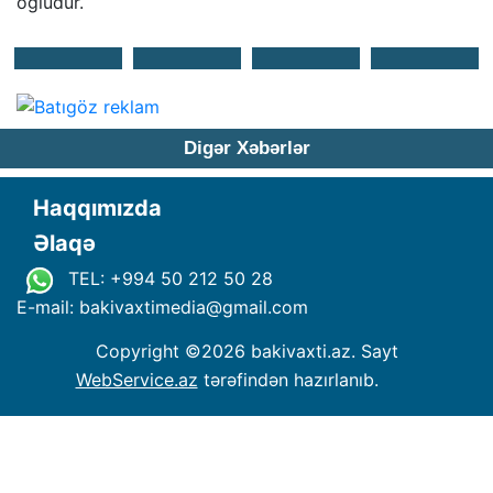
oğludur.
Digər Xəbərlər
Haqqımızda
Əlaqə
TEL: +994 50 212 50 28
E-mail: bakivaxtimedia
@
gmail.com
Copyright ©
2026 bakivaxti.az. Sayt
WebService.az
tərəfindən hazırlanıb.