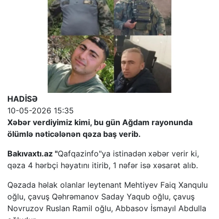
HADİSƏ
10-05-2026 15:35
Xəbər verdiyimiz kimi, bu gün Ağdam rayonunda
ölümlə nəticələnən qəza baş verib.
Bakıvaxtı.az "
Qafqazinfo"ya istinadən
xəbər verir ki,
qəza 4 hərbçi həyatını itirib, 1 nəfər isə xəsarət alıb.
Qəzada həlak olanlar leytenant Mehtiyev Faiq Xanqulu
oğlu, çavuş Qəhrəmanov Saday Yaqub oğlu, çavuş
Novruzov Ruslan Ramil oğlu, Abbasov İsmayıl Abdulla