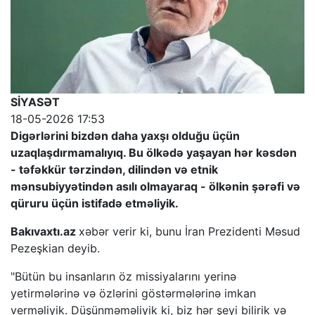
SİYASƏT
18-05-2026 17:53
Digərlərini bizdən daha yaxşı olduğu üçün
uzaqlaşdırmamalıyıq. Bu ölkədə yaşayan hər kəsdən
- təfəkkür tərzindən, dilindən və etnik
mənsubiyyətindən asılı olmayaraq - ölkənin şərəfi və
qüruru üçün istifadə etməliyik.
Bakıvaxtı.az
xəbər verir ki, bunu İran Prezidenti Məsud
Pezeşkian deyib.
"Bütün bu insanların öz missiyalarını yerinə
yetirmələrinə və özlərini göstərmələrinə imkan
verməliyik. Düşünməməliyik ki, biz hər şeyi bilirik və