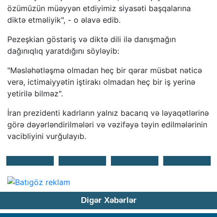
özümüzün müəyyən etdiyimiz siyasəti başqalarına
diktə etməliyik", - o əlavə edib.
Pezeşkian göstəriş və diktə dili ilə danışmağın
dağınıqlıq yaratdığını söyləyib:
"Məsləhətləşmə olmadan heç bir qərar müsbət nəticə
verə, ictimaiyyətin iştirakı olmadan heç bir iş yerinə
yetirilə bilməz".
İran prezidenti kadrların yalnız bacarıq və ləyaqətlərinə
görə dəyərləndirilmələri və vəzifəyə təyin edilmələrinin
vacibliyini vurğulayıb.
Digər Xəbərlər