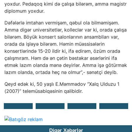
yoxdur. Pedaqoq kimi də çalışa bilərəm, amma magistr
diplomum yoxdur.
Dəfələrlə imtahan vermişəm, qəbul ola bilməmişəm.
Amma digər universitetlər, kolleclər var ki, orada çalışa
bilərəm. Böyük konsert salonlarının ansamblları var,
orada da işləyə bilərəm. Həmin müəssisələrin
konsertlərində 15-20 ildir ki, ifa edirəm, özüm orada
çalışmıram. Həm də ən çətin bəstəkar əsərlərini ifa
etmək lazım olanda mənə deyirlər. Amma işə götürmək
lazım olanda, ortada heç nə olmur”,- sənətçi deyib.
Qeyd edək ki, 50 yaşlı E.Məmmədov “Xalq Ulduzu 1
(2007)” telemüsabiqəsinin qalibidir.
Digər Xəbərlər