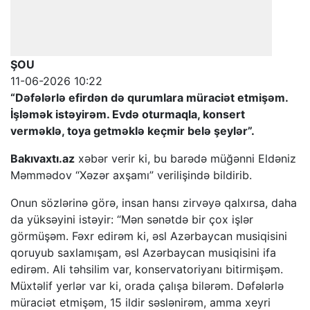
ŞOU
11-06-2026 10:22
“Dəfələrlə efirdən də qurumlara müraciət etmişəm.
İşləmək istəyirəm. Evdə oturmaqla, konsert
verməklə, toya getməklə keçmir belə şeylər”.
Bakıvaxtı.az
xəbər verir ki, bu barədə müğənni Eldəniz
Məmmədov “Xəzər axşamı” verilişində bildirib.
Onun sözlərinə görə, insan hansı zirvəyə qalxırsa, daha
da yüksəyini istəyir: “Mən sənətdə bir çox işlər
görmüşəm. Fəxr edirəm ki, əsl Azərbaycan musiqisini
qoruyub saxlamışam, əsl Azərbaycan musiqisini ifa
edirəm. Ali təhsilim var, konservatoriyanı bitirmişəm.
Müxtəlif yerlər var ki, orada çalışa bilərəm. Dəfələrlə
müraciət etmişəm, 15 ildir səslənirəm, amma xeyri