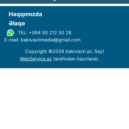
Haqqımızda
Əlaqə
TEL: +994 50 212 50 28
E-mail: bakivaxtimedia
@
gmail.com
Copyright ©
2026 bakivaxti.az. Sayt
WebService.az
tərəfindən hazırlanıb.