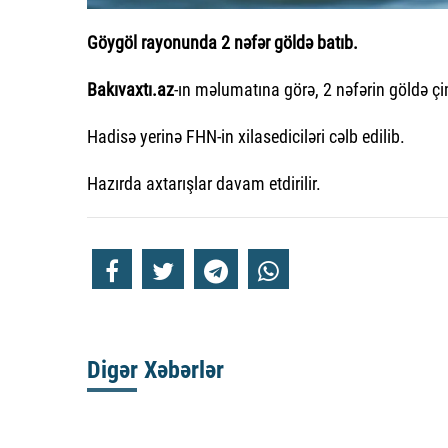
Göygöl rayonunda 2 nəfər göldə batıb.
Bakıvaxtı.az
-ın məlumatına görə, 2 nəfərin göldə çi
Hadisə yerinə FHN-in xilasediciləri cəlb edilib.
Hazırda axtarışlar davam etdirilir.
Digər Xəbərlər