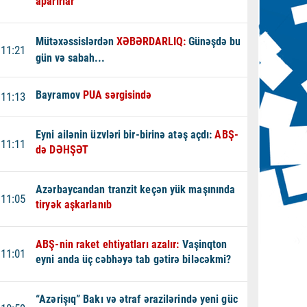
aparırlar
Mütəxəssislərdən
XƏBƏRDARLIQ:
Günəşdə bu
11:21
gün və sabah...
Bayramov
PUA sərgisində
11:13
Eyni ailənin üzvləri bir-birinə atəş açdı:
ABŞ-
11:11
də DƏHŞƏT
Azərbaycandan tranzit keçən yük maşınında
11:05
tiryək aşkarlanıb
ABŞ-nin raket ehtiyatları azalır:
Vaşinqton
11:01
eyni anda üç cəbhəyə tab gətirə biləcəkmi?
“Azərişıq” Bakı və ətraf ərazilərində yeni güc