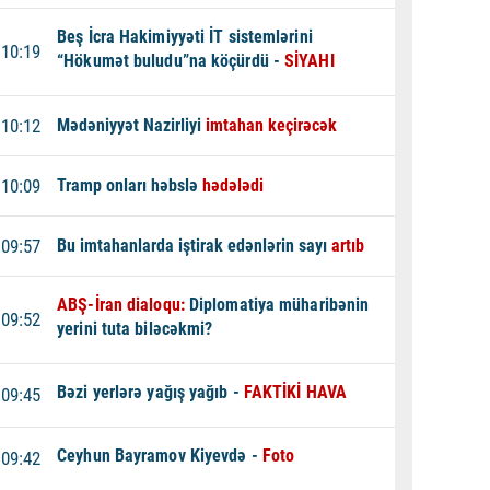
Beş İcra Hakimiyyəti İT sistemlərini
10:19
“Hökumət buludu”na köçürdü -
SİYAHI
10:12
Mədəniyyət Nazirliyi
imtahan keçirəcək
10:09
Tramp onları həbslə
hədələdi
09:57
Bu imtahanlarda iştirak edənlərin sayı
artıb
ABŞ-İran dialoqu:
Diplomatiya müharibənin
09:52
yerini tuta biləcəkmi?
Bəzi yerlərə yağış yağıb -
FAKTİKİ HAVA
09:45
Ceyhun Bayramov Kiyevdə -
Foto
09:42