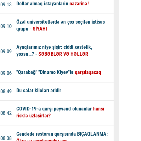
Dollar almaq istəyənlərin
nəzərinə!
09:13
Özəl universitetlərdə ən çox seçilən ixtisas
09:10
qrupu -
SİYAHI
Ayaqlarımız niyə şişir: ciddi xəstəlik,
09:09
yoxsa…? -
SƏBƏBLƏR VƏ HƏLLƏR
"Qarabağ" "Dinamo Kiyev"lə
qarşılaşacaq
09:06
Bu salat kiloları əridir
08:49
COVID-19-a qarşı peyvənd olunanlar
hansı
08:42
risklə üzləşirlər?
Gəndədə restoran qarşısında BIÇAQLANMA:
08:38
Ölən və yaralananlar var