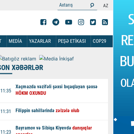
AZ
T
MEDİA
YAZARLAR
PEŞƏ ETİKASI
COP29
SON XƏBƏRLƏR
Xaçmazda vəzifəli şəxsi bıçaqlayan şəxsə
11:35
HÖKM OXUNDU
Filippin sahillərində
zəlzələ olub
11:31
Bayramov və Sibiqa Kiyevdə
danışıqlar
11:23