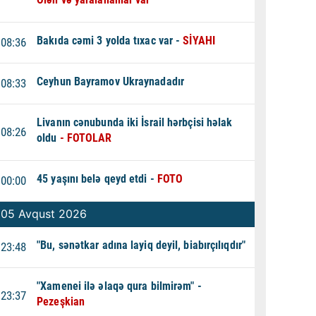
Bakıda cəmi 3 yolda tıxac var -
SİYAHI
08:36
Ceyhun Bayramov Ukraynadadır
08:33
Livanın cənubunda iki İsrail hərbçisi həlak
08:26
oldu
- FOTOLAR
45 yaşını belə qeyd etdi -
FOTO
00:00
05 Avqust 2026
"Bu, sənətkar adına layiq deyil, biabırçılıqdır"
23:48
"Xamenei ilə əlaqə qura bilmirəm" -
23:37
Pezeşkian