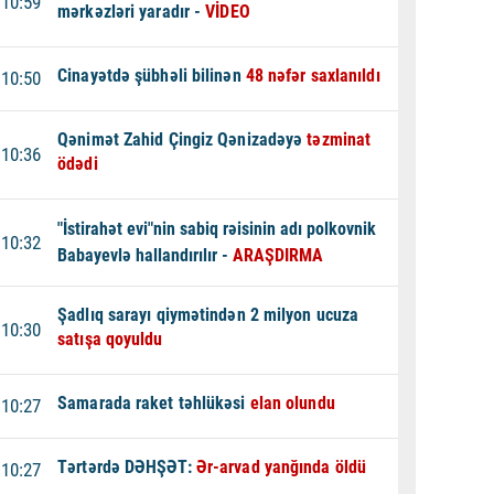
10:59
mərkəzləri yaradır -
VİDEO
Cinayətdə şübhəli bilinən
48 nəfər saxlanıldı
10:50
Qənimət Zahid Çingiz Qənizadəyə
təzminat
10:36
ödədi
"İstirahət evi"nin sabiq rəisinin adı polkovnik
10:32
Babayevlə hallandırılır -
ARAŞDIRMA
Şadlıq sarayı qiymətindən 2 milyon ucuza
10:30
satışa qoyuldu
Samarada raket təhlükəsi
elan olundu
10:27
Tərtərdə DƏHŞƏT:
Ər-arvad yanğında öldü
10:27