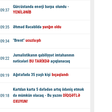
Gürcüstanda enerji bərpa olundu -
09:37
YENİLƏNİB
09:35
Əhməd Rəcəblidə
yanğın oldu
"Brent"
ucuzlaşdı
09:34
Jurnalistikanın qabiliyyət imtahanının
09:22
nəticələri
BU TARİXDƏ
açıqlanacaq
Ağstafada 35 yaşlı kişi
bıçaqlandı
09:19
Kartdan karta 5 dəfədən artıq ödəniş etmək
09:18
də mümkün olacaq - Bu yazını
DİQQƏTLƏ
OXUYUN!