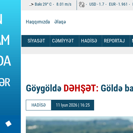
Bakı
29°
C
8.01
m/s
USD -
1.7
EUR -
1.961
Haqqımızda
Əlaqə
SİYASƏT
CƏMİYYƏT
HADİSƏ
REPORTAJ
Göygöldə
DƏHŞƏT:
Göldə bat
HADİSƏ
11 Iyun 2026 | 16:25