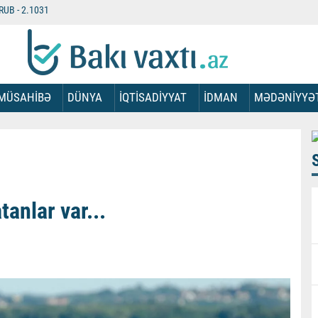
RUB -
2.1031
MÜSAHİBƏ
DÜNYA
İQTİSADİYYAT
İDMAN
MƏDƏNİYYƏ
anlar var...