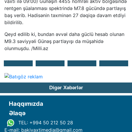
vaxtı ilə 09:00) Günəşin 4455 nömrəli aktiv bölgəsində
rentgen şüalanması spektrində M7.8 gücündə partlayış
baş verib. Hadisənin təxminən 27 dəqiqə davam etdiyi
bildirilib.
Qeyd edilib ki, bundan əvvəl daha güclü hesab olunan
M9.3 səviyyəli Günəş partlayışı da müşahidə
olunmuşdu. /Milli.az
Digər Xəbərlər
Haqqımızda
Əlaqə
TEL: +994 50 212 50 28
E-mail: bakivaxtimedia
@
gmail.com