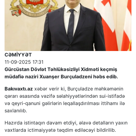
CƏMİYYƏT
11-09-2025 17:31
Gürcüstan Dövlət Təhlükəsizliyi Xidməti keçmiş
müdafiə naziri Xuanşer Burçuladzeni həbs edib.
Bakıvaxtı.az
xəbər verir ki, Burçuladze məhkəmənin
qərarı əsasında vəzifə səlahiyyətlərindən sui-istifadə
və qeyri-qanuni gəlirlərin leqallaşdırılması ittihamı ilə
saxlanılıb.
Hazırda istintaqın davam etdiyi, əlavə detalların yaxın
vaxtlarda ictimaiyyətə təqdim ediləcəyi bildirilib.