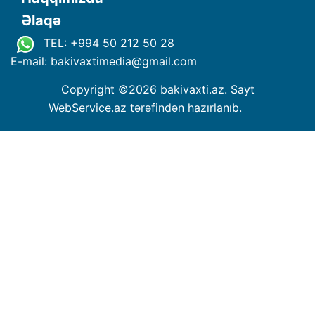
Əlaqə
TEL: +994 50 212 50 28
E-mail: bakivaxtimedia
@
gmail.com
Copyright ©
2026 bakivaxti.az. Sayt
WebService.az
tərəfindən hazırlanıb.