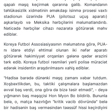
qapalı məşq keçirmək qərarına gəlib. Komandanın
təhlükəsizlik xidmətinin əməkdaşı isinmə prosesi vaxtı
stadionun üzərində PUA (pilotsuz uçuş aparatı)
aşkarlayıb və Meksika hərbçilərini məlumatlandırıb.
Nəticədə hərbçilər cihazı nəzarətə götürərək məhv
ediblər.
Koreya Futbol Assosiasiyasının məlumatına görə, PUA-
nı idarə etdiyi ehtimal olunan iki nəfər aparatı
götürərək hakimiyyət orqanları gələnə qədər ərazini
tərk edib. Koreya futbol rəsmiləri yerli polisə müraciət
edərək insidentin araşdırılmasını xahiş ediblər.
"Hadisə barədə dünənki məşq zamanı xəbər tutdum.
Xoşbəxtlikdən, bu, taktiki çalışmalara başlamazdan
əvvəl baş verdi, ona görə də bizə təsir etmədi", - deyə
yığmanın baş məşqçisi Hon Myon Bo bildirib. Bununla
belə, o, matça hazırlığın "kritik vacib dövründə" belə
bir hadisənin baş verməsindən təəssüf hissi keçirdiyini