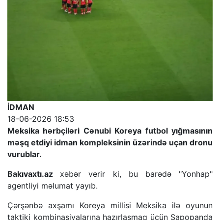
İDMAN
18-06-2026 18:53
Meksika hərbçiləri Cənubi Koreya futbol yığmasının
məşq etdiyi idman kompleksinin üzərində uçan dronu
vurublar.
Bakıvaxtı.az
xəbər verir ki, bu barədə "Yonhap"
agentliyi məlumat yayıb.
Çərşənbə axşamı Koreya millisi Meksika ilə oyunun
taktiki kombinasiyalarına hazırlaşmaq üçün Sapopanda