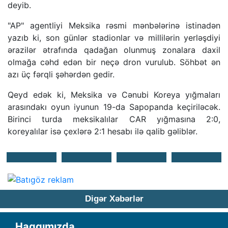
deyib.
"AP" agentliyi Meksika rəsmi mənbələrinə istinadən
yazıb ki, son günlər stadionlar və millilərin yerləşdiyi
ərazilər ətrafında qadağan olunmuş zonalara daxil
olmağa cəhd edən bir neçə dron vurulub. Söhbət ən
azı üç fərqli şəhərdən gedir.
Qeyd edək ki, Meksika və Cənubi Koreya yığmaları
arasındakı oyun iyunun 19-da Sapopanda keçiriləcək.
Birinci turda meksikalılar CAR yığmasına 2:0,
koreyalılar isə çexlərə 2:1 hesabı ilə qalib gəliblər.
Digər Xəbərlər
Haqqımızda