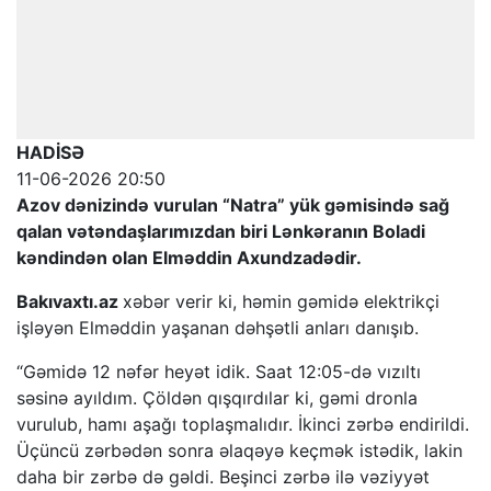
HADİSƏ
11-06-2026 20:50
Azov dənizində vurulan “Natra” yük gəmisində sağ
qalan vətəndaşlarımızdan biri Lənkəranın Boladi
kəndindən olan Elməddin Axundzadədir.
Bakıvaxtı.az
xəbər verir ki, həmin gəmidə elektrikçi
işləyən Elməddin yaşanan dəhşətli anları danışıb.
“Gəmidə 12 nəfər heyət idik. Saat 12:05-də vızıltı
səsinə ayıldım. Çöldən qışqırdılar ki, gəmi dronla
vurulub, hamı aşağı toplaşmalıdır. İkinci zərbə endirildi.
Üçüncü zərbədən sonra əlaqəyə keçmək istədik, lakin
daha bir zərbə də gəldi. Beşinci zərbə ilə vəziyyət