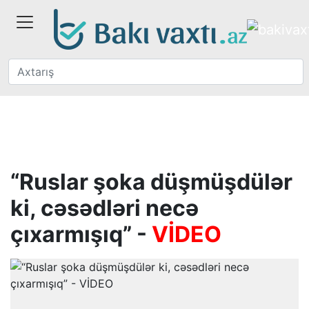
“Ruslar şoka düşmüşdülər
ki, cəsədləri necə
çıxarmışıq” -
VİDEO