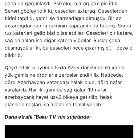
daha da gərginləşdi. Psixoloji olaraq çox pis idik.
Səhəri gözləyirdik ki, cəsədləri axtaraq. Cəsədlərdən
birini tapdıq, gəmi isə darmadağın olmuşdu. Bir az
axtardıqdan sonra gəminin kapitanını da tapdıq. Sonra
rus katerləri gəlib bizi xilas etdilər. Cəsədləri bir katerə,
sağ qalanları isə digər katerə yığdılar. Ruslar şoka
düşmüşdülər ki, bu cəsədləri necə çıxarmışıq”, - deyə o
bildirib.
Qeyd edək ki, iyunun 5-də Azov dənizində iki xarici
yük gəmisinə dronlarla zərbələr endirilib. Nəticədə,
dörd Azərbaycan vətəndaşı həlak olub, dörd nəfər
yaralanıb. Hər iki gəmidə sağ qalan 19 nəfər
azərbaycanlı heyət üzvü ölkəyə gətirilib, həlak
olanların nəşləri isə ailələrinə təhvil verilib.
Daha ətraflı “Baku TV”nin süjetində: