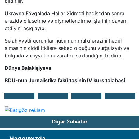
bildirilir.
Ukrayna Fövqəladə Hallar Xidməti hadisədən sonra
ərazidə xilasetmə və qiymətləndirmə işlərinin davam
etdiyini açıqlayıb.
Səlahiyyətli qurumlar hücumun mülki ərazini hədəf
almasının ciddi itkilərə səbəb olduğunu vurğulayıb və
bölgədə vəziyyətin nəzarətdə saxlandığını bildirib.
Dünya Balakişiyeva
BDU-nun Jurnalistika fakültəsinin IV kurs tələbəsi
Digər Xəbərlər
Haqqımızda