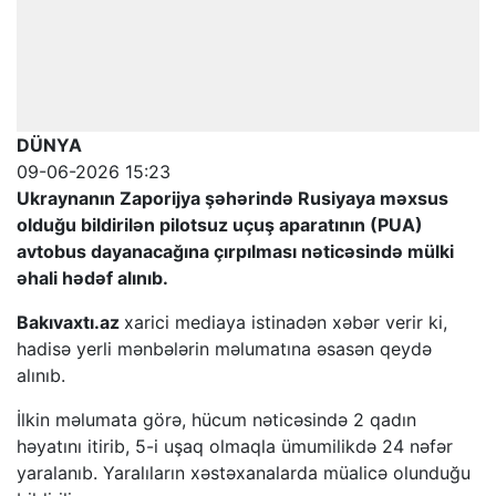
DÜNYA
09-06-2026 15:23
Ukraynanın Zaporijya şəhərində Rusiyaya məxsus
olduğu bildirilən pilotsuz uçuş aparatının (PUA)
avtobus dayanacağına çırpılması nəticəsində mülki
əhali hədəf alınıb.
Bakıvaxtı.az
xarici mediaya istinadən xəbər verir ki,
hadisə yerli mənbələrin məlumatına əsasən qeydə
alınıb.
İlkin məlumata görə, hücum nəticəsində 2 qadın
həyatını itirib, 5-i uşaq olmaqla ümumilikdə 24 nəfər
yaralanıb. Yaralıların xəstəxanalarda müalicə olunduğu