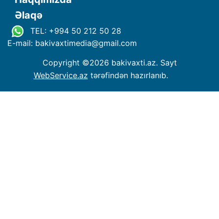
Əlaqə
TEL: +994 50 212 50 28
E-mail: bakivaxtimedia
@
gmail.com
Copyright ©
2026 bakivaxti.az. Sayt
WebService.az
tərəfindən hazırlanıb.