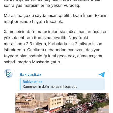
sonra yas mərasimlərinə yekun vuracaq.
Mərasimə çoxlu sayda insan qatılıb. Dəfn İmam Rzanın
məqbərəsində həyata keçəcək.
Xameneinin dəfn mərasimləri şiə müsəlmanları üçün ən
yüksək ehtiram ifadəsinə çevrilib. Nəcəfdəki
mərasimdə 2,3 milyon, Kərbəlada isə 7 milyon insan
iştirak edib. Gecikmə ucbatından cənazəni daşıyan
təyyarə planlaşdırıldığı kimi gecə yox, cümə axşamı
səhəri İraqdan Məşhədə çatıb.