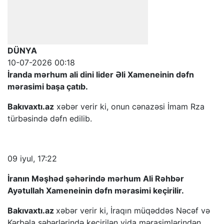
DÜNYA
10-07-2026 00:18
İranda mərhum ali dini lider Əli Xameneinin dəfn
mərasimi başa çatıb.
Bakıvaxtı.az
xəbər verir ki, onun cənazəsi İmam Rza
türbəsində dəfn edilib.
09 iyul, 17:22
İranın Məşhəd şəhərində mərhum Ali Rəhbər
Ayətullah Xameneinin dəfn mərasimi keçirilir.
Bakıvaxtı.az
xəbər verir ki, İraqın müqəddəs Nəcəf və
Kərbəla şəhərlərində keçirilən vida mərasimlərindən