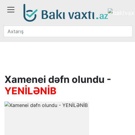
Xamenei dəfn olundu -
YENİLƏNİB​​​​​​