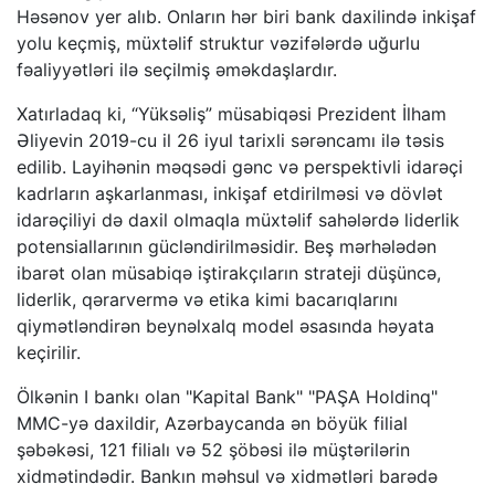
Həsənov yer alıb. Onların hər biri bank daxilində inkişaf
yolu keçmiş, müxtəlif struktur vəzifələrdə uğurlu
fəaliyyətləri ilə seçilmiş əməkdaşlardır.
Xatırladaq ki, “Yüksəliş” müsabiqəsi Prezident İlham
Əliyevin 2019-cu il 26 iyul tarixli sərəncamı ilə təsis
edilib. Layihənin məqsədi gənc və perspektivli idarəçi
kadrların aşkarlanması, inkişaf etdirilməsi və dövlət
idarəçiliyi də daxil olmaqla müxtəlif sahələrdə liderlik
potensiallarının gücləndirilməsidir. Beş mərhələdən
ibarət olan müsabiqə iştirakçıların strateji düşüncə,
liderlik, qərarvermə və etika kimi bacarıqlarını
qiymətləndirən beynəlxalq model əsasında həyata
keçirilir.
Ölkənin I bankı olan "Kapital Bank" "PAŞA Holdinq"
MMC-yə daxildir, Azərbaycanda ən böyük filial
şəbəkəsi, 121 filialı və 52 şöbəsi ilə müştərilərin
xidmətindədir. Bankın məhsul və xidmətləri barədə