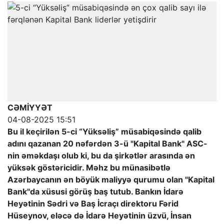
CƏMİYYƏT
04-08-2025 15:51
Bu il keçirilən 5-ci “Yüksəliş” müsabiqəsində qalib
adını qazanan 20 nəfərdən 3-ü "Kapital Bank" ASC-
nin əməkdaşı olub ki, bu da şirkətlər arasında ən
yüksək göstəricidir. Məhz bu münasibətlə
Azərbaycanın ən böyük maliyyə qurumu olan "Kapital
Bank"da xüsusi görüş baş tutub. Bankın İdarə
Heyətinin Sədri və Baş İcraçı direktoru Fərid
Hüseynov, eləcə də İdarə Heyətinin üzvü, İnsan