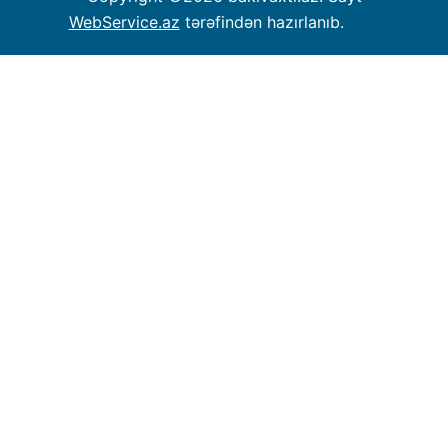
WebService.az
tərəfindən hazırlanıb.