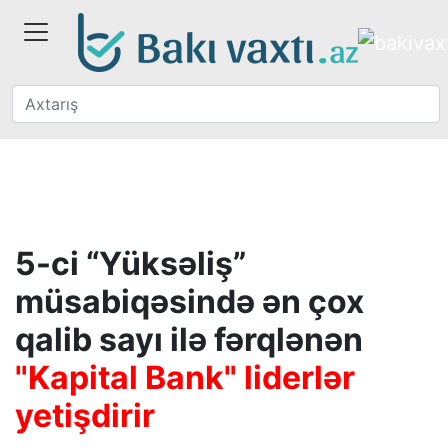
5-ci “Yüksəliş”
müsabiqəsində ən çox
qalib sayı ilə fərqlənən
"Kapital Bank" liderlər
yetişdirir