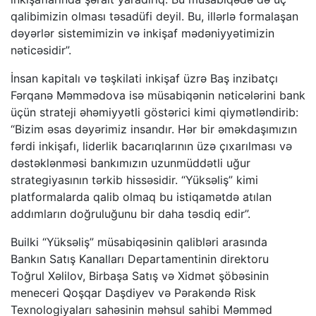
qalibimizin olması təsadüfi deyil. Bu, illərlə formalaşan
dəyərlər sistemimizin və inkişaf mədəniyyətimizin
nəticəsidir”.
İnsan kapitalı və təşkilati inkişaf üzrə Baş inzibatçı
Fərqanə Məmmədova isə müsabiqənin nəticələrini bank
üçün strateji əhəmiyyətli göstərici kimi qiymətləndirib:
“Bizim əsas dəyərimiz insandır. Hər bir əməkdaşımızın
fərdi inkişafı, liderlik bacarıqlarının üzə çıxarılması və
dəstəklənməsi bankımızın uzunmüddətli uğur
strategiyasının tərkib hissəsidir. “Yüksəliş” kimi
platformalarda qalib olmaq bu istiqamətdə atılan
addımların doğruluğunu bir daha təsdiq edir”.
Builki “Yüksəliş” müsabiqəsinin qalibləri arasında
Bankın Satış Kanalları Departamentinin direktoru
Toğrul Xəlilov, Birbaşa Satış və Xidmət şöbəsinin
meneceri Qoşqar Daşdiyev və Pərakəndə Risk
Texnologiyaları sahəsinin məhsul sahibi Məmməd