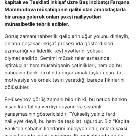
kapitalı və Təşkilati inkişaf üzrə Baş inzibatçı Fərqanə
Məmmədova müsabiqənin qalibi olan əməkdaşlarla
bir araya gələrək onları şəxsi nailiyyətləri
münasibətilə təbrik ediblər.
Görüş zamanı rəhbərlik qaliblərin uğur yolunu dinləyib,
onların peşəkar inkişaf prosesində göstərdikləri
əzmkarlığı və liderlik keyfiyyətlərini yüksək
qiymətləndirib. Səmimi müzakirələr əsnasında
iştirakçılar həm müsabiqənin çətinlikləri, həm də bu
nəticənin bank daxilində digər əməkdaşlar üçün də
motivasiya və örnək təsiri yaratdığı barədə fikirlərini
bölüşüblər.
F.Hüseynov görüş zamanı bildirib ki, bu nəticə bankın
insan kapitalına verdiyi dəyərin və sistemli
yanaşmasının göstəricisidir: “Yüksəliş yalnız fərdi
nailiyyət deyil, bu həm də təşkilati uğurdur. Biz "Kapital
Bank"da sabahın liderlərini müəyyən edir, onlara şəxsi
inkişaflarında şərait yaradırıq. Bu müsabiqədə də üç