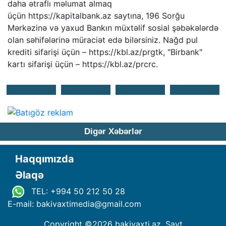
daha ətraflı məlumat almaq
üçün https://kapitalbank.az saytına, 196 Sorğu
Mərkəzinə və yaxud Bankın müxtəlif sosial şəbəkələrdə
olan səhifələrinə müraciət edə bilərsiniz. Nağd pul
krediti sifarişi üçün – https://kbl.az/prgtk, "Birbank"
kartı sifarişi üçün – https://kbl.az/prcrc.
Digər Xəbərlər
Haqqımızda
Əlaqə
TEL: +994 50 212 50 28
E-mail: bakivaxtimedia
@
gmail.com
Copyright ©
2026 bakivaxti.az. Sayt