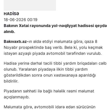
HADİSƏ
18-06-2026 00:19
Bakının Xətai rayonunda yol-nəqliyyat hadisəsi qeydə
alınıb.
Bakıvaxtı.az-
ın əldə etdiyi məlumata görə, qəza 8
Noyabr prospektində baş verib. Belə ki, yolu keçmək
istəyən azyaşlı piyada avtomobil tərəfindən vurulub.
Hadisə yerinə dərhal təcili tibbi yardım briqadaları cəlb
olunub. Yaralanan piyadaya ilkin tibbi yardım
göstərildikdən sonra onun xəstəxanaya aparıldığı
bildirilir.
Piyadanın səhhəti ilə bağlı hələlik rəsmi məlumat
açıqlanmayıb.
Məlumata görə, avtomobili idarə edən sürücünün