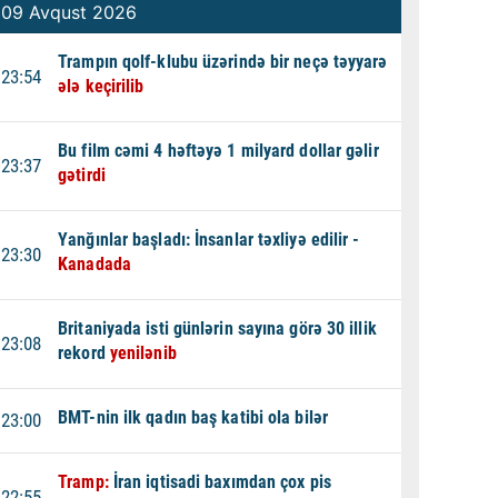
09 Avqust 2026
Trampın qolf-klubu üzərində bir neçə təyyarə
23:54
ələ keçirilib
Bu film cəmi 4 həftəyə 1 milyard dollar gəlir
23:37
gətirdi
Yanğınlar başladı: İnsanlar təxliyə edilir -
23:30
Kanadada
Britaniyada isti günlərin sayına görə 30 illik
23:08
rekord
yenilənib
BMT-nin ilk qadın baş katibi ola bilər
23:00
Tramp:
İran iqtisadi baxımdan çox pis
22:55