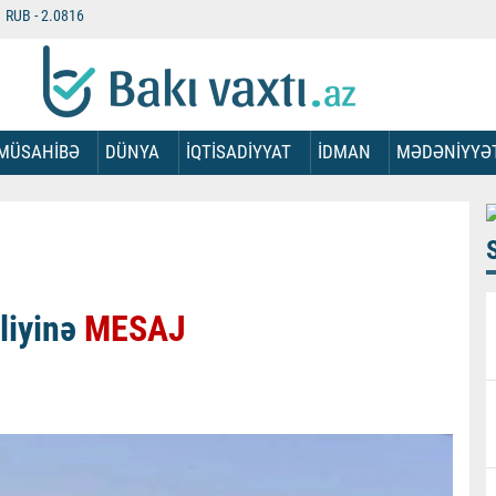
RUB -
2.0816
MÜSAHİBƏ
DÜNYA
İQTİSADİYYAT
İDMAN
MƏDƏNİYYƏ
liyinə
MESAJ