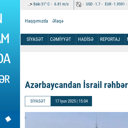
Bakı
31°
C
6.81
m/s
USD -
1.7
EUR -
1.9591
Haqqımızda
Əlaqə
SİYASƏT
CƏMİYYƏT
HADİSƏ
REPORTAJ
Azərbaycandan İsrail rəhbər
SİYASƏT
17 Iyun 2025 | 15:04