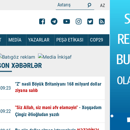
AZ
T
MEDİA
YAZARLAR
PEŞƏ ETİKASI
COP29
SON XƏBƏRLƏR
"Z" nəsli Böyük Britaniyanı 168 milyard dollar
09:23
ziyana salıb
"Siz Allah, siz məni əfv eləməyin"
- Xoşqədəm
09:22
Çingiz Əlioğludan yazdı