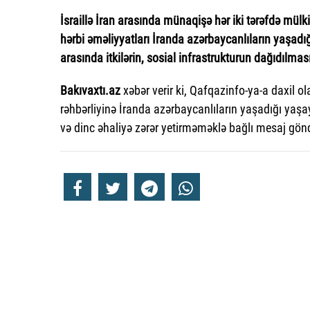
İsraillə İran arasında münaqişə hər iki tərəfdə mülki
hərbi əməliyyatları İranda azərbaycanlıların yaşadığı
arasında itkilərin, sosial infrastrukturun dağıdılmas
Bakıvaxtı.az
xəbər verir ki, Qafqazinfo-ya-a daxil 
rəhbərliyinə İranda azərbaycanlıların yaşadığı yaş
və dinc əhaliyə zərər yetirməməklə bağlı mesaj gön