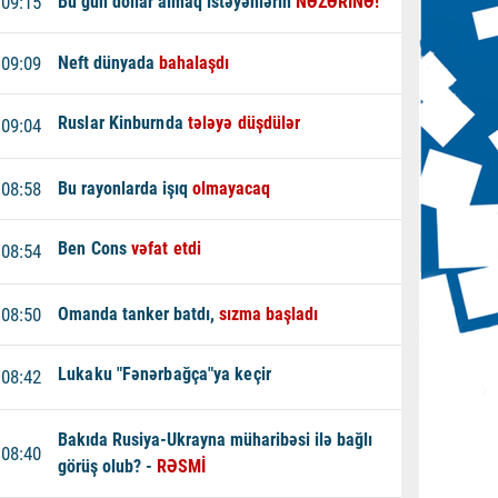
09:15
Bu gün dollar almaq istəyənlərin
NƏZƏRİNƏ!
09:09
Neft dünyada
bahalaşdı
Ruslar Kinburnda
tələyə düşdülər
09:04
08:58
Bu rayonlarda işıq
olmayacaq
Ben Cons
vəfat etdi
08:54
08:50
Omanda tanker batdı,
sızma başladı
Lukaku "Fənərbağça"ya keçir
08:42
Bakıda Rusiya-Ukrayna müharibəsi ilə bağlı
08:40
görüş olub? -
RƏSMİ