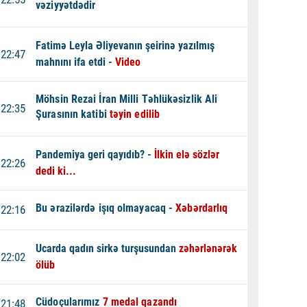
vəziyyətdədir
Fatimə Leyla Əliyevanın şeirinə yazılmış
22:47
mahnını ifa etdi -
Video
Möhsin Rezai İran Milli Təhlükəsizlik Ali
22:35
Şurasının katibi
təyin edilib
Pandemiya geri qayıdıb? -
İlkin elə sözlər
22:26
dedi ki...
Bu ərazilərdə işıq olmayacaq -
Xəbərdarlıq
22:16
Ucarda qadın sirkə turşusundan
zəhərlənərək
22:02
ölüb
Cüdoçularımız
7 medal qazandı
21:48