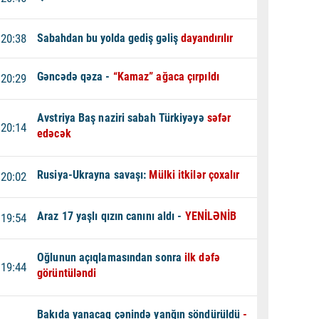
20:38
Sabahdan bu yolda gediş gəliş
dayandırılır
Gəncədə qəza -
“Kamaz” ağaca çırpıldı
20:29
Avstriya Baş naziri sabah Türkiyəyə
səfər
20:14
edəcək
Rusiya-Ukrayna savaşı:
Mülki itkilər çoxalır
20:02
Araz 17 yaşlı qızın canını aldı -
YENİLƏNİB
19:54
Oğlunun açıqlamasından sonra
ilk dəfə
19:44
görüntüləndi
Bakıda yanacaq çənində yanğın söndürüldü
-