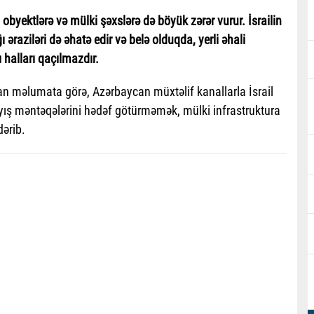
 obyektlərə və mülki şəxslərə də böyük zərər vurur. İsrailin
 əraziləri də əhatə edir və belə olduqda, yerli əhali
ı halları qaçılmazdır.
olan məlumata görə, Azərbaycan müxtəlif kanallarla İsrail
ayış məntəqələrini hədəf götürməmək, mülki infrastruktura
dərib.