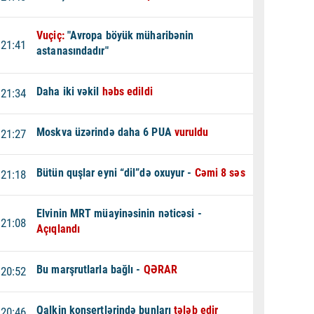
Vuçiç:
"Avropa böyük müharibənin
21:41
astanasındadır"
Daha iki vəkil
həbs edildi
21:34
Moskva üzərində daha 6 PUA
vuruldu
21:27
Bütün quşlar eyni “dil”də oxuyur -
Cəmi 8 səs
21:18
Elvinin MRT müayinəsinin nəticəsi -
21:08
Açıqlandı
Bu marşrutlarla bağlı -
QƏRAR
20:52
Qalkin konsertlərində bunları
tələb edir
20:46