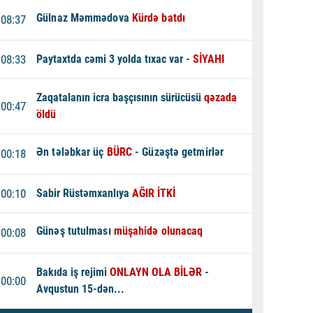
Gülnaz Məmmədova
Kürdə batdı
08:37
08:33
Paytaxtda cəmi 3 yolda tıxac var -
SİYAHI
Zaqatalanın icra başçısının sürücüsü
qəzada
00:47
öldü
Ən tələbkar üç
BÜRC
- Güzəştə getmirlər
00:18
00:10
Sabir Rüstəmxanlıya
AĞIR İTKİ
Günəş tutulması
müşahidə olunacaq
00:08
Bakıda iş rejimi
ONLAYN OLA BİLƏR
-
00:00
Avqustun 15-dən...