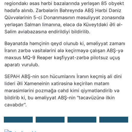
regiondakı əsas hərbi bazalarında yerləşən 85 obyekt
hədəfə alınıb. Zərbələrin Bəhreyndə ABŞ Hərbi Dəniz
Qüvvələrinin 5-ci Donanmasının məsuliyyət zonasında
yerləşən Salman limanına, eləcə də Küveytdəki Əli əl-
Səlim aviabazasına endirildiyi bildirilib.
Bəyanatda həmçinin qeyd olunub ki, əməliyyat zamanı
İranın zərbə vasitələrini ələ keçirməyə çalışan ABŞ-yə
məxsus MQ-9 Reaper kəşfiyyat-zərbə pilotsuz uçuş
aparatı vurulub.
SEPAH ABŞ-nin son hücumlarını İranın keçmiş ali dini
lideri Əli Xameneinin xatirəsinə keçirilən matəm
mərasimlərini pozmağa cəhd kimi qiymətləndirib və
bildirib ki, bu əməliyyat ABŞ-nin "təcavüzünə ilkin
cavabdır".