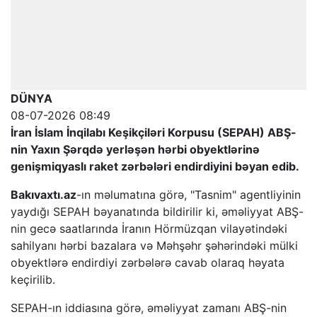
DÜNYA
08-07-2026 08:49
İran İslam İnqilabı Keşikçiləri Korpusu (SEPAH) ABŞ-
nin Yaxın Şərqdə yerləşən hərbi obyektlərinə
genişmiqyaslı raket zərbələri endirdiyini bəyan edib.
Bakıvaxtı.az
-ın məlumatına görə, "Tasnim" agentliyinin
yaydığı SEPAH bəyanatında bildirilir ki, əməliyyat ABŞ-
nin gecə saatlarında İranın Hörmüzqan vilayətindəki
sahilyanı hərbi bazalara və Məhşəhr şəhərindəki mülki
obyektlərə endirdiyi zərbələrə cavab olaraq həyata
keçirilib.
SEPAH-ın iddiasına görə, əməliyyat zamanı ABŞ-nin