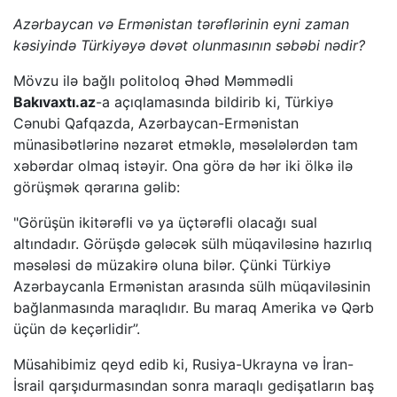
Azərbaycan və Ermənistan tərəflərinin eyni zaman
kəsiyində Türkiyəyə dəvət olunmasının səbəbi nədir?
Mövzu ilə bağlı politoloq Əhəd Məmmədli
Bakıvaxtı.az
-a açıqlamasında bildirib ki, Türkiyə
Cənubi Qafqazda, Azərbaycan-Ermənistan
münasibətlərinə nəzarət etməklə, məsələlərdən tam
xəbərdar olmaq istəyir. Ona görə də hər iki ölkə ilə
görüşmək qərarına gəlib:
"Görüşün ikitərəfli və ya üçtərəfli olacağı sual
altındadır. Görüşdə gələcək sülh müqaviləsinə hazırlıq
məsələsi də müzakirə oluna bilər. Çünki Türkiyə
Azərbaycanla Ermənistan arasında sülh müqaviləsinin
bağlanmasında maraqlıdır. Bu maraq Amerika və Qərb
üçün də keçərlidir”.
Müsahibimiz qeyd edib ki, Rusiya-Ukrayna və İran-
İsrail qarşıdurmasından sonra maraqlı gedişatların baş