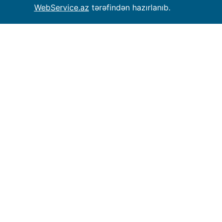
WebService.az
tərəfindən hazırlanıb.