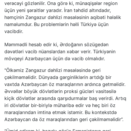
verəcəyi gözlənilir. Ona görə ki, münaqişələr region
üçün yeni şəraitlər yaradır. İran təhdid altındadır,
həmçinin Zəngəzur dəhlizi məsələsinin aqibəti hələlik
naməlumdur. Bu problemlərin həlli Türkiyə üçün
vacibdir.
Məmmədli hesab edir ki, Ərdoğanın sözügedən
dəvətləri vacib nüanslardan xəbər verir. Türkiyənin
mövqeyi Azərbaycan üçün də vacib olmalıdır.
"Ölkəmiz Zəngəzur dəhlizi məsələsində geri
çəkilməməlidir. Dünyada gərginliklərin artdığı bir
vaxtda Azərbaycan öz maraqlarının ardınca getməlidir.
Əvvəllər böyük dövlətlərin proksi gücləri vasitəsilə
kiçik dövlətlər arasında qarşıdurmalar baş verirdi. Artıq
iri dövlətlər bir-biriylə müharibə edir və heç biri öz
maraqlarından imtina etmək istəmir. Bu kontekstdə
Azərbaycan da öz maraqlarından geri çəkilməməlidir”.