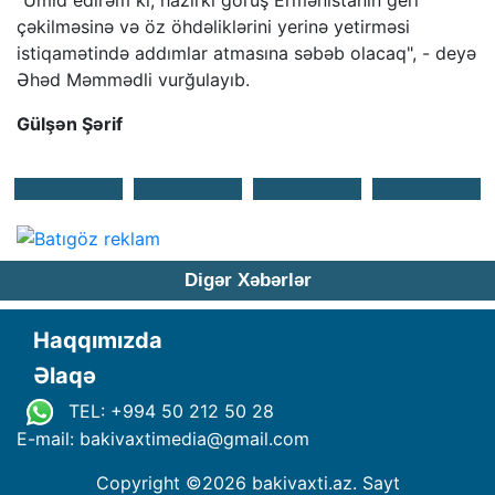
“Ümid edirəm ki, hazırkı görüş Ermənistanın geri
çəkilməsinə və öz öhdəliklərini yerinə yetirməsi
istiqamətində addımlar atmasına səbəb olacaq", - deyə
Əhəd Məmmədli vurğulayıb.
Gülşən Şərif
Digər Xəbərlər
Haqqımızda
Əlaqə
TEL: +994 50 212 50 28
E-mail: bakivaxtimedia
@
gmail.com
Copyright ©
2026 bakivaxti.az. Sayt