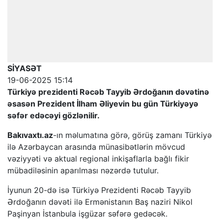
SİYASƏT
19-06-2025 15:14
Türkiyə prezidenti Rəcəb Tayyib Ərdoğanın dəvətinə
əsasən Prezident İlham Əliyevin bu gün Türkiyəyə
səfər edəcəyi gözlənilir.
Bakıvaxtı.az
-ın məlumatına görə, görüş zamanı Türkiyə
ilə Azərbaycan arasında münasibətlərin mövcud
vəziyyəti və aktual regional inkişaflarla bağlı fikir
mübadiləsinin aparılması nəzərdə tutulur.
İyunun 20-də isə Türkiyə Prezidenti Rəcəb Tayyib
Ərdoğanın dəvəti ilə Ermənistanın Baş naziri Nikol
Paşinyan İstanbula işgüzar səfərə gedəcək.