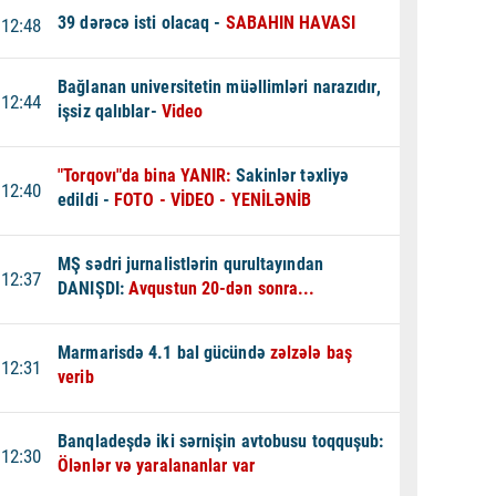
39 dərəcə isti olacaq -
SABAHIN HAVASI
12:48
Bağlanan universitetin müəllimləri narazıdır,
12:44
işsiz qalıblar-
Video
"Torqovı"da bina YANIR:
Sakinlər təxliyə
12:40
edildi -
FOTO - VİDEO - YENİLƏNİB
MŞ sədri jurnalistlərin qurultayından
12:37
DANIŞDI:
Avqustun 20-dən sonra...
Marmarisdə 4.1 bal gücündə
zəlzələ baş
12:31
verib
Banqladeşdə iki sərnişin avtobusu toqquşub:
12:30
Ölənlər və yaralananlar var