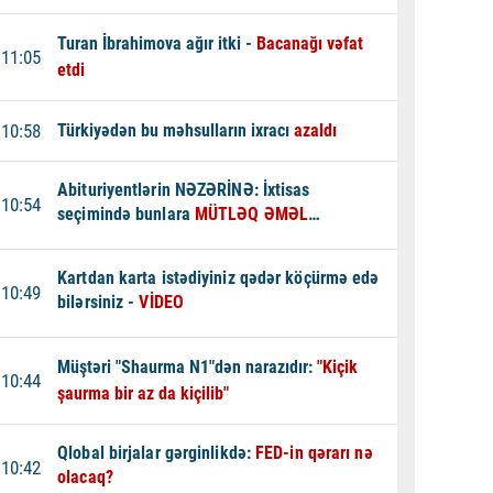
Turan İbrahimova ağır itki -
Bacanağı vəfat
11:05
etdi
10:58
Türkiyədən bu məhsulların ixracı
azaldı
Abituriyentlərin NƏZƏRİNƏ: İxtisas
10:54
seçimində bunlara
MÜTLƏQ ƏMƏL
EDİN - XƏBƏRDARLIQ
Kartdan karta istədiyiniz qədər köçürmə edə
10:49
bilərsiniz -
VİDEO
Müştəri "Shaurma N1"dən narazıdır:
"Kiçik
10:44
şaurma bir az da kiçilib"
Qlobal birjalar gərginlikdə:
FED-in qərarı nə
10:42
olacaq?