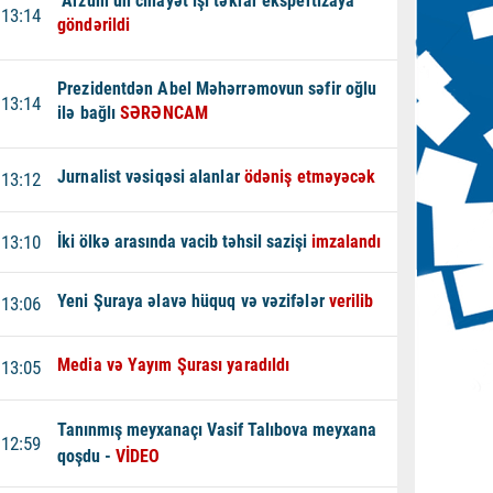
"Arzum"un cinayət işi təkrar ekspertizaya
13:14
göndərildi
Prezidentdən Abel Məhərrəmovun səfir oğlu
13:14
ilə bağlı
SƏRƏNCAM
Jurnalist vəsiqəsi alanlar
ödəniş etməyəcək
13:12
13:10
İki ölkə arasında vacib təhsil sazişi
imzalandı
Yeni Şuraya əlavə hüquq və vəzifələr
verilib
13:06
Media və Yayım Şurası yaradıldı
13:05
Tanınmış meyxanaçı Vasif Talıbova meyxana
12:59
qoşdu -
VİDEO