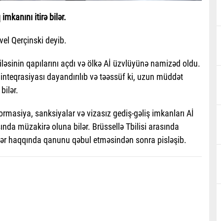
kanını itirə bilər.
avel Qerçinski deyib.
 ailəsinin qapılarını açdı və ölkə Aİ üzvlüyünə namizəd oldu.
nteqrasiyası dayandırılıb və təəssüf ki, uzun müddət
bilər.
rmasiya, sanksiyalar və vizasız gediş-gəliş imkanları Aİ
asında müzakirə oluna bilər. Brüssellə Tbilisi arasında
lər haqqında qanunu qəbul etməsindən sonra pisləşib.