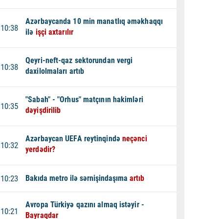
Azərbaycanda 10 min manatlıq əməkhaqqı
10:38
ilə
işçi axtarılır
Qeyri-neft-qaz sektorundan vergi
10:38
daxilolmaları artıb
"Sabah" - "Orhus" matçının hakimləri
10:35
dəyişdirilib
Azərbaycan UEFA reytinqində
neçənci
10:32
yerdədir?
10:23
Bakıda metro ilə sərnişindaşıma
artıb
Avropa Türkiyə qazını almaq istəyir -
10:21
Bayraqdar