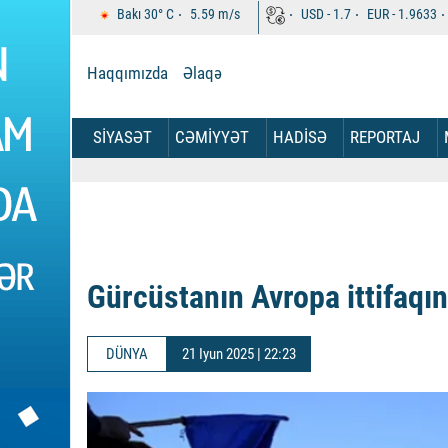
Bakı
30°
C
5.59
m/s
USD -
1.7
EUR -
1.9633
Haqqımızda
Əlaqə
SİYASƏT
CƏMİYYƏT
HADİSƏ
REPORTAJ
Gürcüstanın Avropa ittifaqı
DÜNYA
21 Iyun 2025 | 22:23