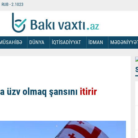
RUB -
2.1023
MÜSAHİBƏ
DÜNYA
İQTİSADİYYAT
İDMAN
MƏDƏNİYYƏ
na üzv olmaq şansını
itirir