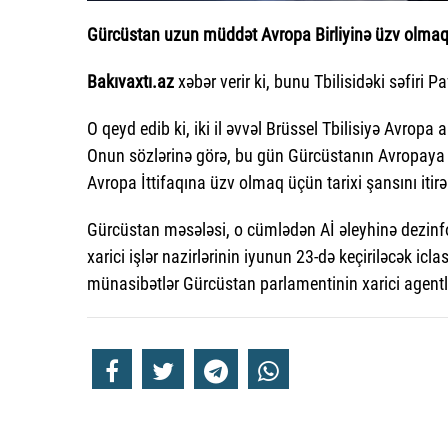
Gürcüstan uzun müddət Avropa Birliyinə üzv olmaq im
Bakıvaxtı.az
xəbər verir ki, bunu Tbilisidəki səfiri P
O qeyd edib ki, iki il əvvəl Brüssel Tbilisiyə Avropa
Onun sözlərinə görə, bu gün Gürcüstanın Avropaya i
Avropa İttifaqına üzv olmaq üçün tarixi şansını itirə 
Gürcüstan məsələsi, o cümlədən Aİ əleyhinə dezinfo
xarici işlər nazirlərinin iyunun 23-də keçiriləcək icl
münasibətlər Gürcüstan parlamentinin xarici agent