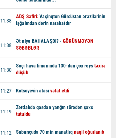
ABŞ Səfiri:
Vaşinqton Gürcüstan ərazilərinin
11:38
işğalından dərin narahatdır
Ət niyə BAHALAŞDI? -
GÖRÜNMƏYƏN
11:38
SƏBƏBLƏR
Soçi hava limanında 130-dan çox reys
təxirə
11:30
düşüb
11:27
Kotsoyevin atası
vəfat etdi
Zərdabda qəsdən yanğın törədən şəxs
11:19
tutuldu
Sabunçuda 70 min manatlıq
naqil oğurlanıb
11:12