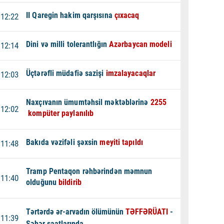
II Qaregin hakim qarşısına
çıxacaq
12:22
Dini və milli tolerantlığın
Azərbaycan modeli
12:14
Üçtərəfli müdafiə sazişi
imzalayacaqlar
12:03
Naxçıvanın ümumtəhsil məktəblərinə
2255
12:02
kompüter paylanılıb
Bakıda vəzifəli şəxsin
meyiti tapıldı
11:48
Tramp Pentaqon rəhbərindən məmnun
11:40
olduğunu
bildirib
Tərtərdə ər-arvadın ölümünün
TƏFFƏRÜATI
-
11:39
Səhər saatlarında...