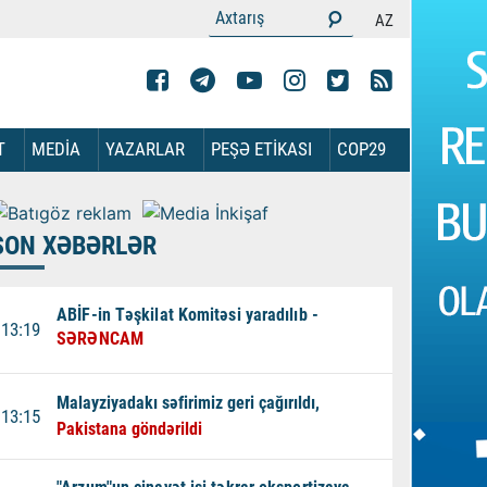
AZ
T
MEDİA
YAZARLAR
PEŞƏ ETİKASI
COP29
SON XƏBƏRLƏR
ABİF-in Təşkilat Komitəsi yaradılıb -
13:19
SƏRƏNCAM
Malayziyadakı səfirimiz geri çağırıldı,
13:15
Pakistana göndərildi