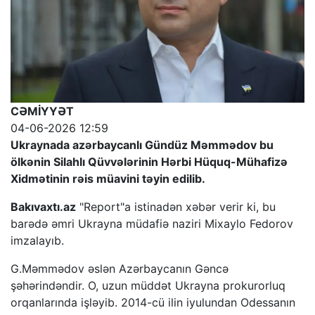
CƏMİYYƏT
04-06-2026 12:59
Ukraynada azərbaycanlı Gündüz Məmmədov bu
ölkənin Silahlı Qüvvələrinin Hərbi Hüquq-Mühafizə
Xidmətinin rəis müavini təyin edilib.
Bakıvaxtı.az
"Report"a istinadən xəbər verir ki, bu
barədə əmri Ukrayna müdafiə naziri Mixaylo Fedorov
imzalayıb.
G.Məmmədov əslən Azərbaycanın Gəncə
şəhərindəndir. O, uzun müddət Ukrayna prokurorluq
orqanlarında işləyib. 2014-cü ilin iyulundan Odessanın