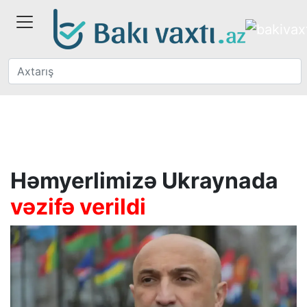
Həmyerlimizə Ukraynada
vəzifə verildi