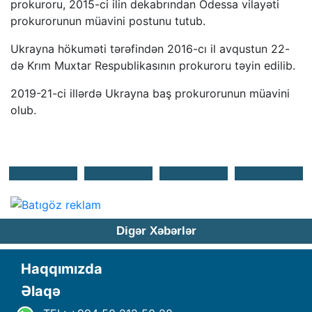
prokuroru, 2015-ci ilin dekabrından Odessa vilayəti
prokurorunun müavini postunu tutub.
Ukrayna hökuməti tərəfindən 2016-cı il avqustun 22-
də Krım Muxtar Respublikasının prokuroru təyin edilib.
2019-21-ci illərdə Ukrayna baş prokurorunun müavini
olub.
Digər Xəbərlər
Haqqımızda
Əlaqə