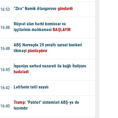
“Zirə” Namik Ələsgərovu
göndərdi
16:53
Rüşvət alan hərbi komissar və
16:48
işçilərinin məhkəməsi
BAŞLAYIR
ABŞ Norveçdə 20 yeraltı sursat bunkeri
16:48
tikməyi
planlaşdırır
İspaniya sərhəd nəzarəti ilə bağlı İtaliyanı
16:45
hədələdi
Lətifənin tətil xəyalı
16:42
Tramp:
"Patriot" sistemləri ABŞ-yə də
16:40
lazımdır