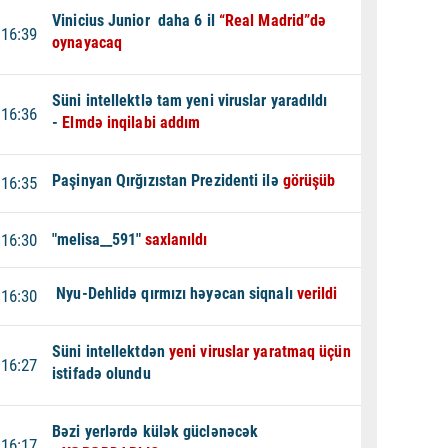
Vinicius Junior daha 6 il
“Real Madrid”də
16:39
oynayacaq
Süni intellektlə tam yeni viruslar yaradıldı
16:36
-
Elmdə inqilabi addım
Paşinyan Qırğızıstan Prezidenti ilə
görüşüb
16:35
16:30
"melisa__591"
saxlanıldı
Nyu-Dehlidə qırmızı həyəcan siqnalı
verildi
16:30
Süni intellektdən
yeni viruslar yaratmaq üçün
16:27
istifadə olundu
Bəzi yerlərdə külək güclənəcək
16:17