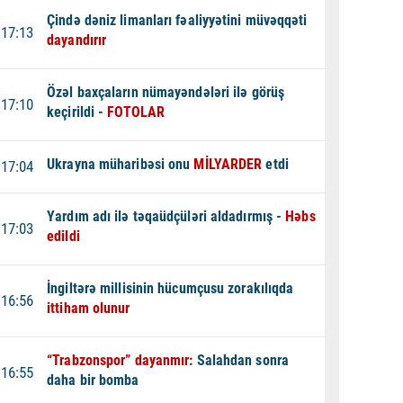
Çində dəniz limanları fəaliyyətini müvəqqəti
17:13
dayandırır
Özəl baxçaların nümayəndələri ilə görüş
17:10
keçirildi -
FOTOLAR
Ukrayna müharibəsi onu
MİLYARDER
etdi
17:04
Yardım adı ilə təqaüdçüləri aldadırmış -
Həbs
17:03
edildi
İngiltərə millisinin hücumçusu zorakılıqda
16:56
ittiham olunur
“Trabzonspor” dayanmır:
Salahdan sonra
16:55
daha bir bomba