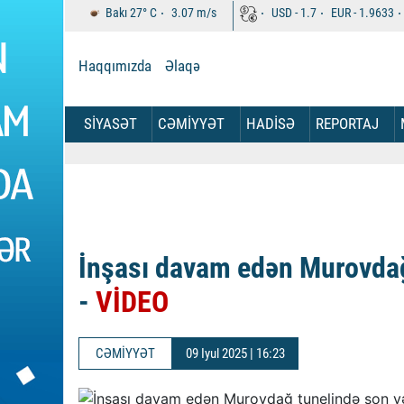
Bakı
27°
C
3.07
m/s
USD -
1.7
EUR -
1.9633
Haqqımızda
Əlaqə
SİYASƏT
CƏMİYYƏT
HADİSƏ
REPORTAJ
İnşası davam edən Murovdağ
-
VİDEO
CƏMİYYƏT
09 Iyul 2025 | 16:23