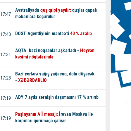
Avstraliyada
quş qripi yayılır:
quşlar qapalı
17:47
məkanlara köçürülür
DOST Agentliyinin mənfəəti
40 % azalıb
17:40
AQTA bəzi nöqsanlar aşkarladı -
Heyvan
17:31
kəsimi nöqtələrində
Bəzi yerlərə yağış yağacaq, dolu düşəcək
17:28
-
XƏBƏRDARLIQ
ADY 7 ayda sərnişin daşımasını 17 % artırıb
17:19
Paşinyanın Aİİ mesajı:
İrəvan Moskva ilə
17:19
körpüləri qorumağa çalışır