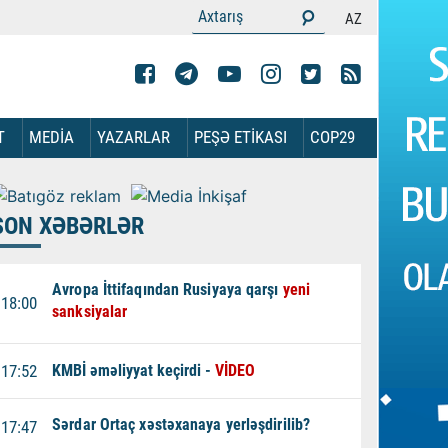
AZ
T
MEDİA
YAZARLAR
PEŞƏ ETİKASI
COP29
SON XƏBƏRLƏR
Avropa İttifaqından Rusiyaya qarşı
yeni
18:00
sanksiyalar
17:52
KMBİ əməliyyat keçirdi -
VİDEO
Sərdar Ortaç xəstəxanaya yerləşdirilib?
17:47