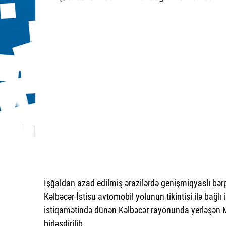
İşğaldan azad edilmiş ərazilərdə genişmiqyaslı bər
Kəlbəcər-İstisu avtomobil yolunun tikintisi ilə bağlı iş
istiqamətində dünən Kəlbəcər rayonunda yerləşən Mu
birləşdirilib.