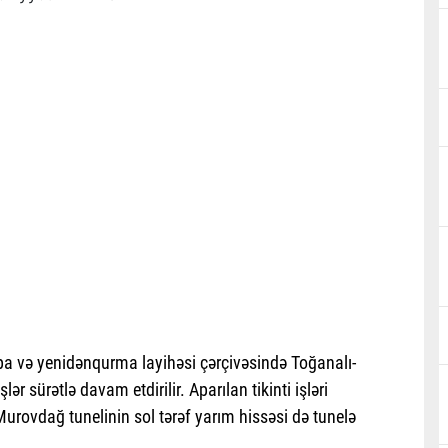
pa və yenidənqurma layihəsi çərçivəsində Toğanalı-
lər sürətlə davam etdirilir. Aparılan tikinti işləri
rovdağ tunelinin sol tərəf yarım hissəsi də tunelə