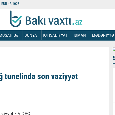
RUB -
2.1023
MÜSAHİBƏ
DÜNYA
İQTİSADİYYAT
İDMAN
MƏDƏNİYYƏ
 tunelində son vəziyyət