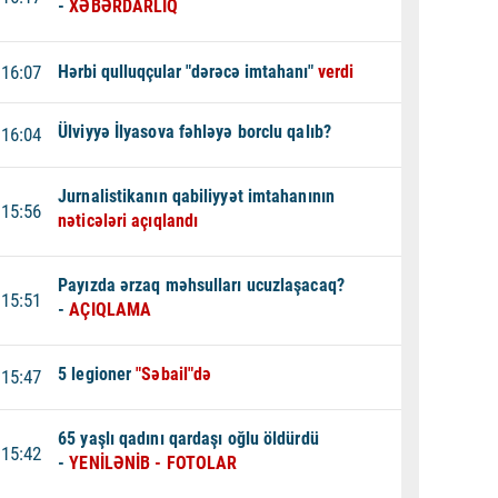
-
XƏBƏRDARLIQ
16:07
Hərbi qulluqçular "dərəcə imtahanı"
verdi
Ülviyyə İlyasova fəhləyə borclu qalıb?
16:04
Jurnalistikanın qabiliyyət imtahanının
15:56
nəticələri açıqlandı
Payızda ərzaq məhsulları ucuzlaşacaq?
15:51
-
AÇIQLAMA
5 legioner
"Səbail"də
15:47
65 yaşlı qadını qardaşı oğlu öldürdü
15:42
-
YENİLƏNİB - FOTOLAR