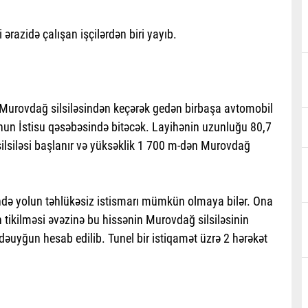
 ərazidə çalışan işçilərdən biri yayıb.
 Murovdağ silsiləsindən keçərək gedən birbaşa avtomobil
nun İstisu qəsəbəsində bitəcək. Layihənin uzunluğu 80,7
ilsiləsi başlanır və yüksəklik 1 700 m-dən Murovdağ
ində yolun təhlükəsiz istismarı mümkün olmaya bilər. Ona
n tikilməsi əvəzinə bu hissənin Murovdağ silsiləsinin
dəuyğun hesab edilib. Tunel bir istiqamət üzrə 2 hərəkət