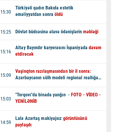
Türkiyəli qadın Bakıda estetik
15:30
əməliyyatdan sonra
öldü
15:25
Dövlət büdcəsinə əlavə ödənişlərin
məbləği
Altay Bayındır karyerasını İspaniyada
davam
15:16
etdirəcək
Vaşinqton razılaşmasından bir il sonra:
15:09
Azərbaycanın sülh modeli regional reallığa
çevrilir -
TƏHLİL
"Torqovı"da binada yanğın -
FOTO - VİDEO -
15:03
YENİLƏNİB
Lalə Azərtaş makiyajsız
görüntüsünü
14:59
paylaşdı