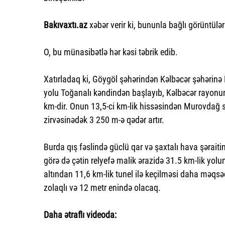
Bakıvaxtı.az
xəbər verir ki, bununla bağlı görüntüləri
O, bu münasibətlə hər kəsi təbrik edib.
Xatırladaq ki, Göygöl şəhərindən Kəlbəcər şəhərinə
yolu Toğanalı kəndindən başlayıb, Kəlbəcər rayonu
km-dir. Onun 13,5-ci km-lik hissəsindən Murovdağ s
zirvəsinədək 3 250 m-ə qədər artır.
Burda qış fəslində güclü qar və şaxtalı hava şərait
görə də çətin relyefə malik ərazidə 31.5 km-lik yolu
altından 11,6 km-lik tunel ilə keçilməsi daha məqsə
zolaqlı və 12 metr enində olacaq.
Daha ətraflı videoda: