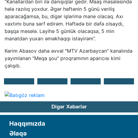
“Kanallardan biri ilə danışıqlar gedir. Maaş məsələsində
hələ razılıq yoxdur. Əgər həftənin 5 günü veriliş
aparacağamsa, bu, digər işlərimə mane olacaq. Axı
vaxtımı buna sərf edirəm. Həftədə bir dəfə olsaydı,
başqa məsələ. Layihə 5 günlük olacaqsa, 5 min
manatdan yuxarı əməkhaqqı istəyirəm”.
Kərim Abasov daha əvvəl "MTV Azərbaycan" kanalında
yayımlanan "Meqa şou" proqramının aparıcısı kimi
çalışıb.
Digər Xəbərlər
Haqqımızda
Əlaqə