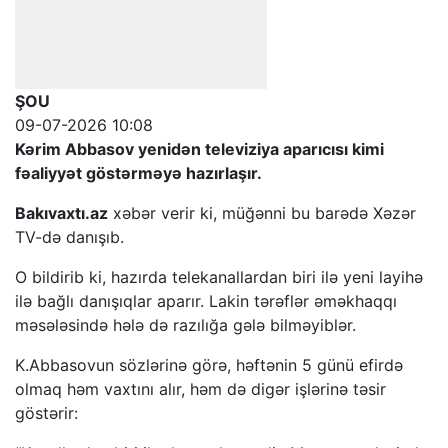
ŞOU
09-07-2026 10:08
Kərim Abbasov yenidən televiziya aparıcısı kimi
fəaliyyət göstərməyə hazırlaşır.
Bakıvaxtı.az
xəbər verir ki, müğənni bu barədə Xəzər
TV-də danışıb.
O bildirib ki, hazırda telekanallardan biri ilə yeni layihə
ilə bağlı danışıqlar aparır. Lakin tərəflər əməkhaqqı
məsələsində hələ də razılığa gələ bilməyiblər.
K.Abbasovun sözlərinə görə, həftənin 5 günü efirdə
olmaq həm vaxtını alır, həm də digər işlərinə təsir
göstərir: