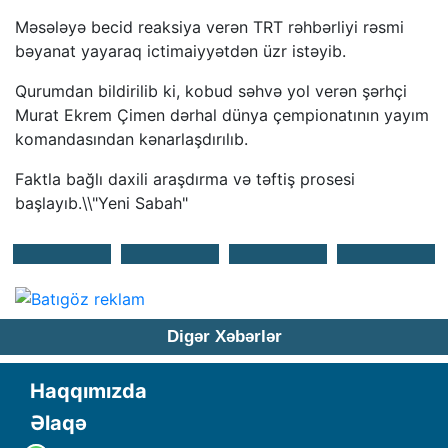
Məsələyə becid reaksiya verən TRT rəhbərliyi rəsmi
bəyanat yayaraq ictimaiyyətdən üzr istəyib.
Qurumdan bildirilib ki, kobud səhvə yol verən şərhçi
Murat Ekrem Çimen dərhal dünya çempionatının yayım
komandasından kənarlaşdırılıb.
Faktla bağlı daxili araşdırma və təftiş prosesi
başlayıb.\\"Yeni Sabah"
Digər Xəbərlər
Haqqımızda
Əlaqə