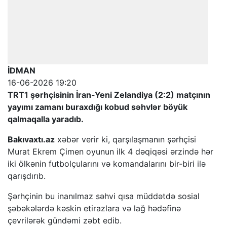
İDMAN
16-06-2026 19:20
TRT1 şərhçisinin İran-Yeni Zelandiya (2:2) matçının
yayımı zamanı buraxdığı kobud səhvlər böyük
qalmaqalla yaradıb.
Bakıvaxtı.az
xəbər verir ki, qarşılaşmanın şərhçisi
Murat Ekrem Çimen oyunun ilk 4 dəqiqəsi ərzində hər
iki ölkənin futbolçularını və komandalarını bir-biri ilə
qarışdırıb.
Şərhçinin bu inanılmaz səhvi qısa müddətdə sosial
şəbəkələrdə kəskin etirazlara və lağ hədəfinə
çevrilərək gündəmi zəbt edib.