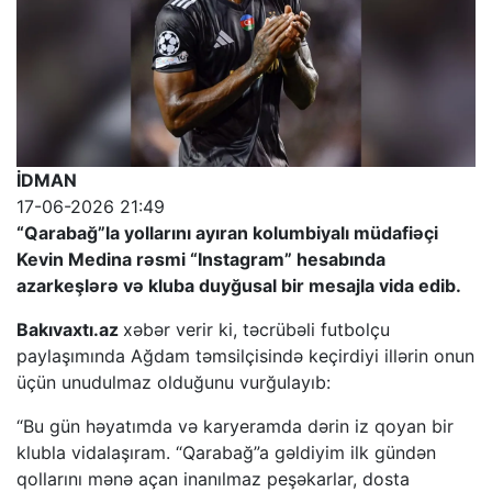
İDMAN
17-06-2026 21:49
“Qarabağ”la yollarını ayıran kolumbiyalı müdafiəçi
Kevin Medina rəsmi “Instagram” hesabında
azarkeşlərə və kluba duyğusal bir mesajla vida edib.
Bakıvaxtı.az
xəbər verir ki, təcrübəli futbolçu
paylaşımında Ağdam təmsilçisində keçirdiyi illərin onun
üçün unudulmaz olduğunu vurğulayıb:
“Bu gün həyatımda və karyeramda dərin iz qoyan bir
klubla vidalaşıram. “Qarabağ”a gəldiyim ilk gündən
qollarını mənə açan inanılmaz peşəkarlar, dosta