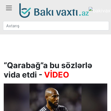
“Qarabağ”a bu sözlərlə
vida etdi -
VİDEO