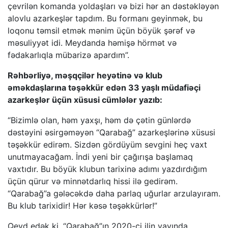
çevrilən komanda yoldaşları və bizi hər an dəstəkləyən
alovlu azarkeşlər tapdım. Bu formanı geyinmək, bu
loqonu təmsil etmək mənim üçün böyük şərəf və
məsuliyyət idi. Meydanda həmişə hörmət və
fədakarlıqla mübarizə apardım”.
Rəhbərliyə, məşqçilər heyətinə və klub
əməkdaşlarına təşəkkür edən 33 yaşlı müdafiəçi
azarkeşlər üçün xüsusi cümlələr yazıb:
“Bizimlə olan, həm yaxşı, həm də çətin günlərdə
dəstəyini əsirgəməyən “Qarabağ” azarkeşlərinə xüsusi
təşəkkür edirəm. Sizdən gördüyüm sevgini heç vaxt
unutmayacağam. İndi yeni bir çağırışa başlamaq
vaxtıdır. Bu böyük klubun tarixinə adımı yazdırdığım
üçün qürur və minnətdarlıq hissi ilə gedirəm.
“Qarabağ”a gələcəkdə daha parlaq uğurlar arzulayıram.
Bu klub tarixidir! Hər kəsə təşəkkürlər!”
Qeyd edək ki, “Qarabağ”ın 2020-ci ilin yayında