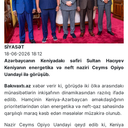
SİYASƏT
18-06-2026 18:12
Azərbaycanın Keniyadakı səfiri Sultan Hacıyev
Keniyanın energetika və neft naziri Ceyms Opiyo
Uandayi ilə görüşüb.
Bakıvaxtı.az
xəbər verir ki, görüşdə iki ölkə arasındakı
münasibətlərin inkişafının dinamikasından razılıq ifadə
edilib. Həmçinin Keniya-Azərbaycan əməkdaşlığının
prioritetlərindən olan energetika və neft-qaz sahəsində
qarşılıqlı maraq kəsb edən məsələlər müzakirə olunub.
Nazir Ceyms Opiyo Uandayi qeyd edib ki, Keniya