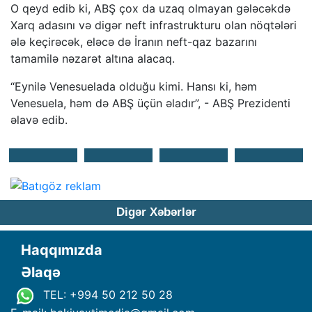
O qeyd edib ki, ABŞ çox da uzaq olmayan gələcəkdə
Xarq adasını və digər neft infrastrukturu olan nöqtələri
ələ keçirəcək, eləcə də İranın neft-qaz bazarını
tamamilə nəzarət altına alacaq.
“Eynilə Venesuelada olduğu kimi. Hansı ki, həm
Venesuela, həm də ABŞ üçün əladır”, - ABŞ Prezidenti
əlavə edib.
Digər Xəbərlər
Haqqımızda
Əlaqə
TEL: +994 50 212 50 28