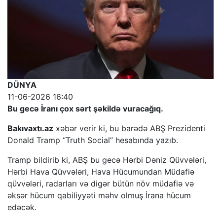
DÜNYA
11-06-2026 16:40
Bu gecə İranı çox sərt şəkildə vuracağıq.
Bakıvaxtı.az
xəbər verir ki, bu barədə ABŞ Prezidenti
Donald Tramp “Truth Social” hesabında yazıb.
Tramp bildirib ki, ABŞ bu gecə Hərbi Dəniz Qüvvələri,
Hərbi Hava Qüvvələri, Hava Hücumundan Müdafiə
qüvvələri, radarları və digər bütün növ müdafiə və
əksər hücum qabiliyyəti məhv olmuş İrana hücum
edəcək.