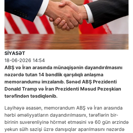
SİYASƏT
18-06-2026 14:54
ABŞ və İran arasında münaqişənin dayandırılmasını
nəzərdə tutan 14 bəndlik qarşılıqlı anlaşma
memorandumu imzalanıb. Sənəd ABŞ Prezidenti
Donald Tramp və İran Prezidenti Məsud Pezeşkian
tərəfindən təsdiqlənib.
Layihəyə əsasən, memorandum ABŞ və İran arasında
hərbi əməliyyatların dayandırılmasını, tərəflərin bir-
birinin suverenliyinə hörmət etməsini və 60 gün ərzində
yekun sülh sazişi üzrə danışıqlar aparılmasını nəzərdə