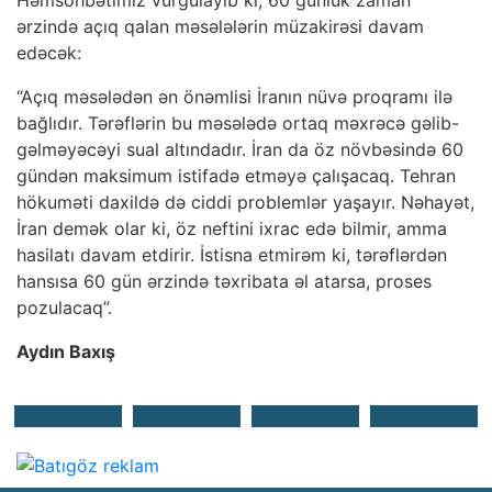
Həmsöhbətimiz vurğulayıb ki, 60 günlük zaman
ərzində açıq qalan məsələlərin müzakirəsi davam
edəcək:
“Açıq məsələdən ən önəmlisi İranın nüvə proqramı ilə
bağlıdır. Tərəflərin bu məsələdə ortaq məxrəcə gəlib-
gəlməyəcəyi sual altındadır. İran da öz növbəsində 60
gündən maksimum istifadə etməyə çalışacaq. Tehran
hökuməti daxildə də ciddi problemlər yaşayır. Nəhayət,
İran demək olar ki, öz neftini ixrac edə bilmir, amma
hasilatı davam etdirir. İstisna etmirəm ki, tərəflərdən
hansısa 60 gün ərzində təxribata əl atarsa, proses
pozulacaq”.
Aydın Baxış