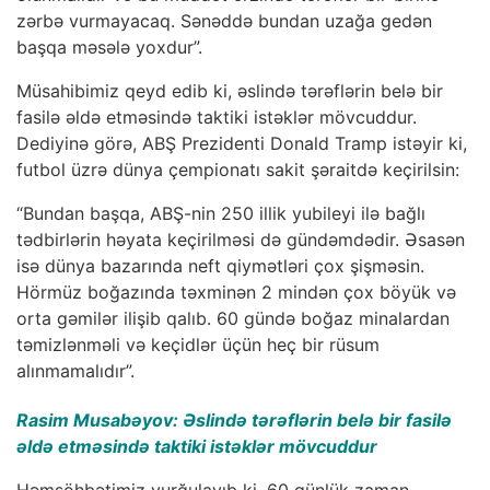
zərbə vurmayacaq. Sənəddə bundan uzağa gedən
başqa məsələ yoxdur”.
Müsahibimiz qeyd edib ki, əslində tərəflərin belə bir
fasilə əldə etməsində taktiki istəklər mövcuddur.
Dediyinə görə, ABŞ Prezidenti Donald Tramp istəyir ki,
futbol üzrə dünya çempionatı sakit şəraitdə keçirilsin:
“Bundan başqa, ABŞ-nin 250 illik yubileyi ilə bağlı
tədbirlərin həyata keçirilməsi də gündəmdədir. Əsasən
isə dünya bazarında neft qiymətləri çox şişməsin.
Hörmüz boğazında təxminən 2 mindən çox böyük və
orta gəmilər ilişib qalıb. 60 gündə boğaz minalardan
təmizlənməli və keçidlər üçün heç bir rüsum
alınmamalıdır”.
Rasim Musabəyov: Əslində tərəflərin belə bir fasilə
əldə etməsində taktiki istəklər mövcuddur