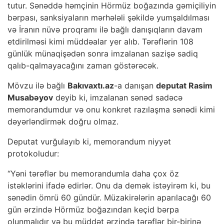
tutur. Sənəddə həmçinin Hörmüz boğazında gəmiçiliyin
bərpası, sanksiyaların mərhələli şəkildə yumşaldılması
və İranın nüvə proqramı ilə bağlı danışıqların davam
etdirilməsi kimi müddəalar yer alıb. Tərəflərin 108
günlük münaqişədən sonra imzalanan sazişə sadiq
qalıb-qalmayacağını zaman göstərəcək.
Mövzu ilə bağlı
Bakıvaxtı.az
-a danışan
deputat Rasim
Musabəyov
deyib ki, imzalanan sənəd sadəcə
memorandumdur və onu konkret razılaşma sənədi kimi
dəyərləndirmək doğru olmaz.
Deputat vurğulayıb ki, memorandum niyyət
protokoludur:
“Yəni tərəflər bu memorandumla daha çox öz
istəklərini ifadə edirlər. Onu da demək istəyirəm ki, bu
sənədin ömrü 60 gündür. Müzakirələrin aparılacağı 60
gün ərzində Hörmüz boğazından keçid bərpa
olunmalıdır və bu müddət ərzində tərəflər bir-birinə