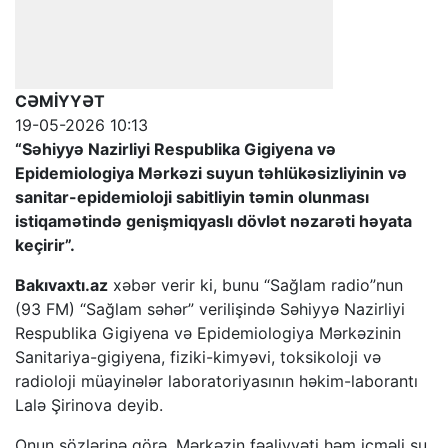
CƏMİYYƏT
19-05-2026 10:13
“Səhiyyə Nazirliyi Respublika Gigiyena və
Epidemiologiya Mərkəzi suyun təhlükəsizliyinin və
sanitar-epidemioloji sabitliyin təmin olunması
istiqamətində genişmiqyaslı dövlət nəzarəti həyata
keçirir”.
Bakıvaxtı.az
xəbər verir ki, bunu “Sağlam radio”nun
(93 FM) “Sağlam səhər” verilişində Səhiyyə Nazirliyi
Respublika Gigiyena və Epidemiologiya Mərkəzinin
Sanitariya-gigiyena, fiziki-kimyəvi, toksikoloji və
radioloji müayinələr laboratoriyasının həkim-laborantı
Lalə Şirinova deyib.
Onun sözlərinə görə, Mərkəzin fəaliyyəti həm içməli su