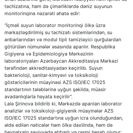
təchizatına, həm də çimərliklərdə dəniz suyunun
monitorinqinə nəzarəti əhatə edir:
“İçməli suyun laborator monitorinqi ölkə üzrə
mərkəzləşdirilmiş su təchizatı sistemlərindən, su
anbarlarından və modul tipli təmizləyici qurğulardan
götürülən nümunələr əsasında aparılır. Respublika
Gigiyena və Epidemiologiya Mərkəzinin
laboratoriyaları Azərbaycan Akkreditasiya Mərkəzi
tərəfindən akkreditasiyadan keçirilib. Suyun
bakterioloji, sanitar-kimyəvi və toksikoloji
göstəricilərinin müayinəsi AZS ISO/IEC 17025
standartının tələblərinə uyğun şəkildə, müasir
avadanlıqlarla həyata keçirilir”.
Lalə Şirinova bildirib ki, Mərkəzdə aparılan laborator
analizlər və toksikoloji-gigiyenik müayinələr AZS
ISO/IEC 17025 standartına uyğun icra olunduğundan,
əldə edilən nəticələr həm ölkə daxilində, həm də
beynəlxalq səviyyədə etibarlı və rəsmi hesab olunur: