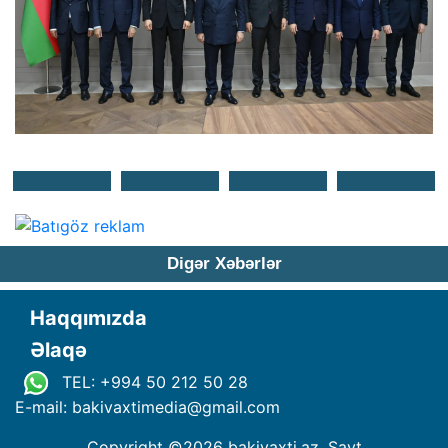
Digər Xəbərlər
Haqqımızda
Əlaqə
TEL: +994 50 212 50 28
E-mail: bakivaxtimedia
@
gmail.com
Copyright ©
2026 bakivaxti.az. Sayt