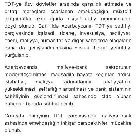
TDT-yə üzv dövlətlər arasında qarşılıqlı etimada və
ortaq maraqlara əsaslanan əməkdaşlığın müxtəlif
istiqamətlər üzrə uğurla inkişaf etdiyi məmnunluqla
qeyd olunub. Cari ildə Azərbaycanın TDT-yə sədrliyi
çərçivəsində iqtisadi, ticarət, investisiya, nəqliyyat,
enerji, maliyyə, humanitar və digər sahələrdə əlaqələrin
daha da genişləndirilməsinə xüsusi diqqət yetirildiyi
vurğulanıb.
Azərbaycanda maliyyə-bank sektorunun
modernləşdirilməsi məqsədilə həyata keçirilən ardıcıl
islahatlar, maliyyə xidmətlərinin keyfiyyətinin
yüksəldilməsi, şəffaflığın artırılması və bank sisteminin
sabitliyinin gücləndirilməsi sahəsində əldə olunan
nəticələr barədə söhbət açılıb.
Görüşdə həmçinin TDT çərçivəsində maliyyə-bank
sahəsində əməkdaşlığın inkişaf perspektivləri müzakirə
olunub.