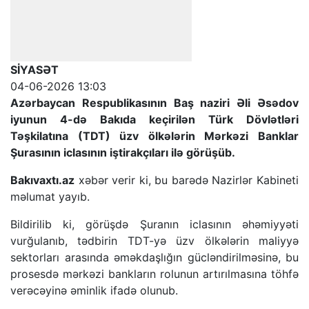
SİYASƏT
04-06-2026 13:03
Azərbaycan Respublikasının Baş naziri Əli Əsədov
iyunun 4-də Bakıda keçirilən Türk Dövlətləri
Təşkilatına (TDT) üzv ölkələrin Mərkəzi Banklar
Şurasının iclasının iştirakçıları ilə görüşüb.
Bakıvaxtı.az
xəbər verir ki, bu barədə Nazirlər Kabineti
məlumat yayıb.
Bildirilib ki, görüşdə Şuranın iclasının əhəmiyyəti
vurğulanıb, tədbirin TDT-yə üzv ölkələrin maliyyə
sektorları arasında əməkdaşlığın gücləndirilməsinə, bu
prosesdə mərkəzi bankların rolunun artırılmasına töhfə
verəcəyinə əminlik ifadə olunub.