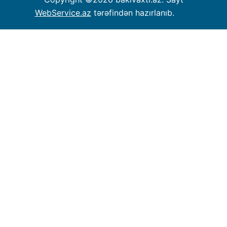
WebService.az
tərəfindən hazırlanıb.