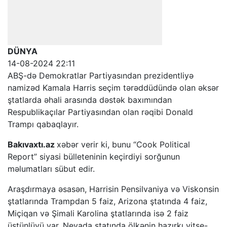
DÜNYA
14-08-2024 22:11
ABŞ-də Demokratlar Partiyasından prezidentliyə
namizəd Kamala Harris seçim tərəddüdündə olan əksər
ştatlarda əhali arasında dəstək baxımından
Respublikaçılar Partiyasından olan rəqibi Donald
Trampı qabaqlayır.
Bakıvaxtı.az
xəbər verir ki, bunu “Cook Political
Report” siyasi bülleteninin keçirdiyi sorğunun
məlumatları sübut edir.
Araşdırmaya əsasən, Harrisin Pensilvaniya və Viskonsin
ştatlarında Trampdan 5 faiz, Arizona ştatında 4 faiz,
Miçiqan və Şimali Karolina ştatlarında isə 2 faiz
üstünlüyü var. Nevada ştatında ölkənin hazırkı vitse-