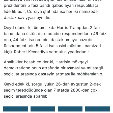
prezidentini 5 faiz bəndi qabaqlayan respublikaçı
liderlik edir, Corciya ştatında isə hər iki namizədə
dəstək səviyyəsi eynidir.
Qeyd olunur ki, ümumilikdə Harris Trampdan 2 faiz
bəndi daha üstün durumdadır: respondentlərin 46 faizi
onu, 44 faizi isə rəqibini dəstəkləməyə hazırdır.
Respondentlərin 5 faizi isə səsini müstəqil namizəd
kiçik Robert Kennediyə vermək niyyətindədir.
Analitiklər hesab edirlər ki, Harrisin mövqeyi
demokratların onun ətrafında birləşməsi və müstəqil
seçicilər arasında dəstəyin artması ilə möhkəmlənib.
Qeyd edək ki, sorğu iyulun 26-dan avqustun 2-dək
seçim tərəddüdündə olan 7 ştatda 2800-dən çox
seçici arasında aparılıb.