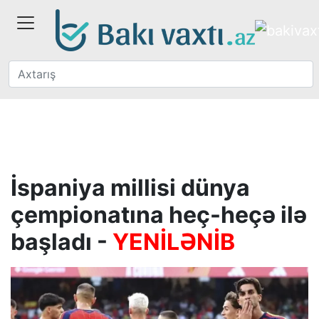
İspaniya millisi dünya
çempionatına heç-heçə ilə
başladı -
YENİLƏNİB