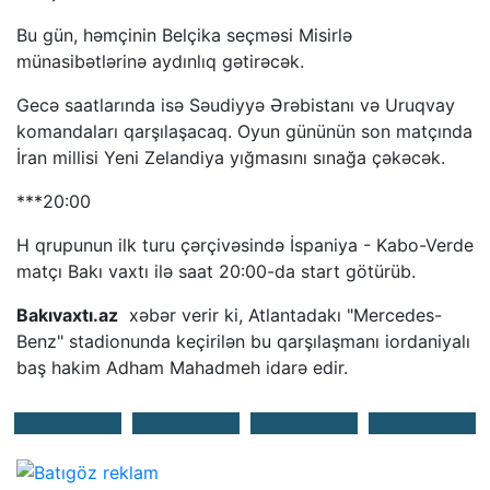
Bu gün, həmçinin Belçika seçməsi Misirlə
münasibətlərinə aydınlıq gətirəcək.
Gecə saatlarında isə Səudiyyə Ərəbistanı və Uruqvay
komandaları qarşılaşacaq. Oyun gününün son matçında
İran millisi Yeni Zelandiya yığmasını sınağa çəkəcək.
***20:00
H qrupunun ilk turu çərçivəsində İspaniya - Kabo-Verde
matçı Bakı vaxtı ilə saat 20:00-da start götürüb.
Bakıvaxtı.az
xəbər verir ki, Atlantadakı "Mercedes-
Benz" stadionunda keçirilən bu qarşılaşmanı iordaniyalı
baş hakim Adham Mahadmeh idarə edir.