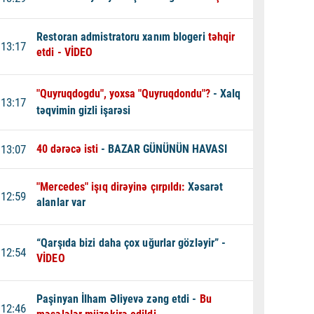
Restoran admistratoru xanım blogeri
təhqir
13:17
etdi - VİDEO
"Quyruqdogdu", yoxsa "Quyruqdondu"?
- Xalq
13:17
təqvimin gizli işarəsi
13:07
40 dərəcə isti
- BAZAR GÜNÜNÜN HAVASI
"Mercedes" işıq dirəyinə çırpıldı:
Xəsarət
12:59
alanlar var
“Qarşıda bizi daha çox uğurlar gözləyir” -
12:54
VİDEO
Paşinyan İlham Əliyevə zəng etdi -
Bu
12:46