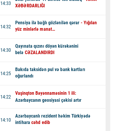
14:33
XƏBƏRDARLIĞI
Pensiya ilə bağlı gözlənilən qərar
- Yığılan
14:32
yüz minlərlə manat…
Qayınata qızını döyən kürəkənini
14:30
belə
CƏZALANDIRDI
Bakıda taksidən pul və bank kartları
14:25
oğurlandı
Vaşinqton Bəyənnaməsinin 1 ili:
14:22
Azərbaycanın geosiyasi çəkisi artır
Azərbaycanlı rezident həkim Türkiyədə
14:10
intihara
cəhd edib