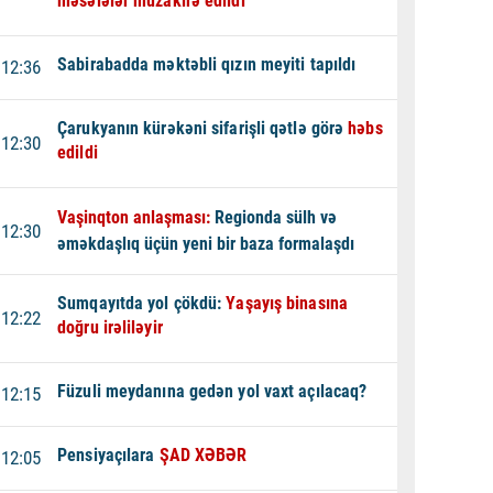
məsələlər müzakirə edildi
Sabirabadda məktəbli qızın meyiti tapıldı
12:36
Çarukyanın kürəkəni sifarişli qətlə görə
həbs
12:30
edildi
Vaşinqton anlaşması:
Regionda sülh və
12:30
əməkdaşlıq üçün yeni bir baza formalaşdı
Sumqayıtda yol çökdü:
Yaşayış binasına
12:22
doğru irəliləyir
Füzuli meydanına gedən yol vaxt açılacaq?
12:15
Pensiyaçılara
ŞAD XƏBƏR
12:05