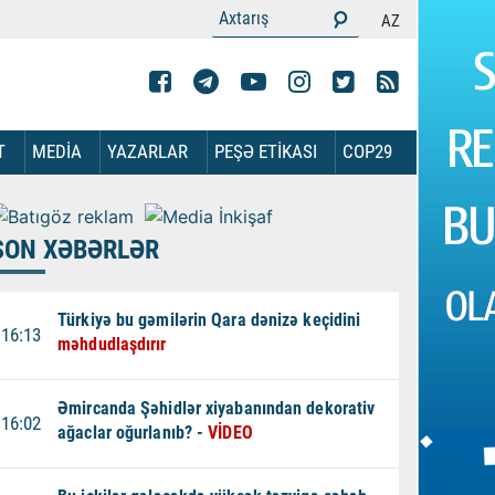
AZ
T
MEDİA
YAZARLAR
PEŞƏ ETİKASI
COP29
SON XƏBƏRLƏR
Türkiyə bu gəmilərin Qara dənizə keçidini
16:13
məhdudlaşdırır
Əmircanda Şəhidlər xiyabanından dekorativ
16:02
ağaclar oğurlanıb? -
VİDEO