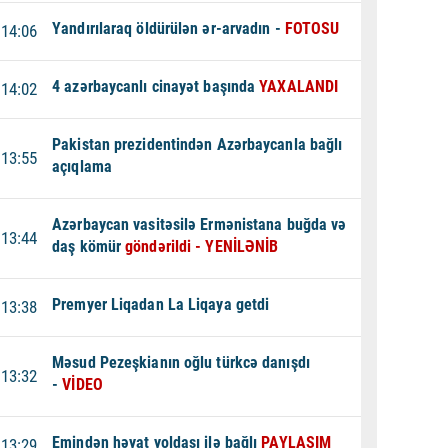
Yandırılaraq öldürülən ər-arvadın -
FOTOSU
14:06
4 azərbaycanlı cinayət başında
YAXALANDI
14:02
Pakistan prezidentindən Azərbaycanla bağlı
13:55
açıqlama
Azərbaycan vasitəsilə Ermənistana buğda və
13:44
daş kömür
göndərildi - YENİLƏNİB
Premyer Liqadan La Liqaya getdi
13:38
Məsud Pezeşkianın oğlu türkcə danışdı
13:32
-
VİDEO
Emindən həyat yoldaşı ilə bağlı
PAYLAŞIM
13:29