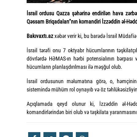
İsrail ordusu Qəzza şəhərinə endirilən hava zərb
Qəssam Briqadaları"nın komandiri İzzəddin əl-Hədd
Bakıvaxtı.az
xəbər verir ki, bu barədə İsrail Müdafi
İsrail tərəfi onu 7 oktyabr hücumlarının təşkilatçı
dövrlərdə HƏMAS-ın hərbi potensialının bərpası və
hücumların planlaşdırılması ilə məşğul olub.
İsrail ordusunun məlumatına görə, o, həmçinin 
sistemində mühüm rol oynayıb və öz təhlükəsizliyin
Açıqlamada qeyd olunur ki, İzzəddin əl-Hə
komandirlərindən biri olub və təşkilata yaranmasının