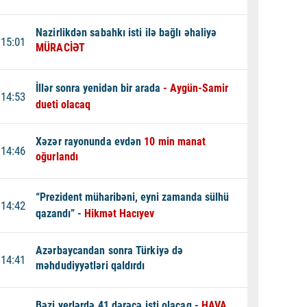
Nazirlikdən sabahkı isti ilə bağlı əhaliyə
15:01
MÜRACİƏT
İllər sonra yenidən bir arada
- Aygün-Samir
14:53
dueti olacaq
Xəzər rayonunda evdən
10 min manat
14:46
oğurlandı
“Prezident müharibəni, eyni zamanda sülhü
14:42
qazandı” -
Hikmət Hacıyev
Azərbaycandan sonra Türkiyə də
14:41
məhdudiyyətləri qaldırdı
Bəzi yerlərdə 41 dərəcə isti olacaq -
HAVA