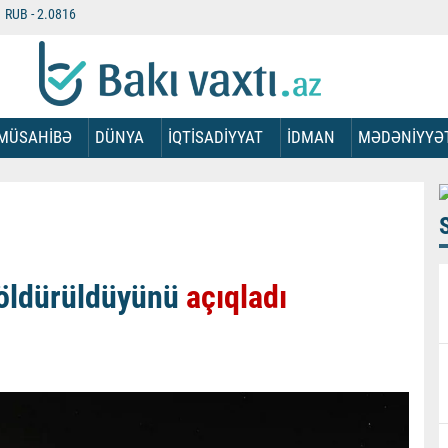
RUB -
2.0816
MÜSAHİBƏ
DÜNYA
İQTİSADİYYAT
İDMAN
MƏDƏNİYYƏ
 öldürüldüyünü
açıqladı