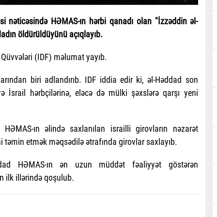
əsi nəticəsində HƏMAS-ın hərbi qanadı olan "İzzəddin əl-
adın öldürüldüyünü açıqlayıb.
ə Qüvvələri (IDF) məlumat yayıb.
larından biri adlandırıb. IDF iddia edir ki, əl-Həddad son
 İsrail hərbçilərinə, eləcə də mülki şəxslərə qarşı yeni
HƏMAS-ın əlində saxlanılan israilli girovların nəzarət
i təmin etmək məqsədilə ətrafında girovlar saxlayıb.
ddad HƏMAS-ın ən uzun müddət fəaliyyət göstərən
 ilk illərində qoşulub.