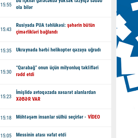
Bu içkilər gələcəkdə yüksək təzyiqə səbəb
15:55
ola bilər
Rusiyada PUA təhlükəsi:
şəhərin bütün
15:43
çimərlikləri bağlandı
Ukraynada hərbi helikopter qəzaya uğradı
15:35
“Qarabağ” onun üçün milyonluq təklifləri
15:30
rədd etdi
İmişlidə avtoqəzada xəsarət alanlardan
15:23
XƏBƏR VAR
Möhtəşəm insanlar sülhü seçirlər -
VİDEO
15:18
Messinin atası vəfat etdi
15:05