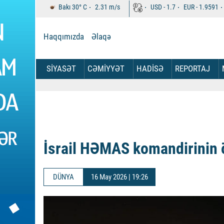
Bakı
30°
C
2.31
m/s
USD -
1.7
EUR -
1.9591
Haqqımızda
Əlaqə
SİYASƏT
CƏMİYYƏT
HADİSƏ
REPORTAJ
İsrail HƏMAS komandirinin
DÜNYA
16 May 2026 | 19:26