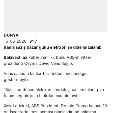
DÜNYA
15-06-2026 19:17
İranla saziş bazar günü elektron şəkildə imzalanıb.
Bakıvaxtı.az
xəbər verir ki, bunu ABŞ-ın vitse-
prezidenti Ceyms Devid Vens deyib.
Vens sənədin kimlər tərəfindən imzalandığını
göstərməyib:
"Biz artıq dünən elektron sövdələşməni imzaladıq və
İranın heç bir pulu blokdan çıxarılmayıb".
Qeyd edək ki, ABŞ Prezidenti Donald Tramp iyunun 19-
da İsveçrədə imzalanması planlaşdırılan anlaşma