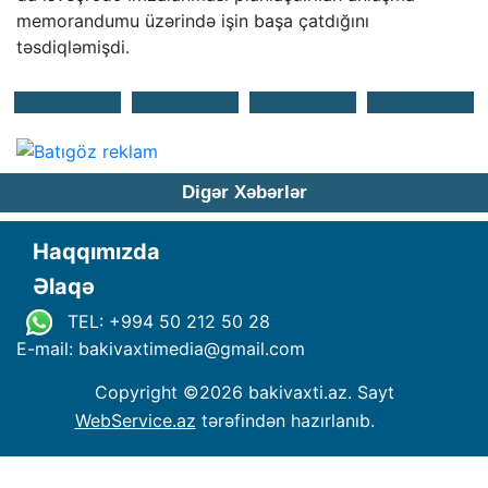
memorandumu üzərində işin başa çatdığını
təsdiqləmişdi.
Digər Xəbərlər
Haqqımızda
Əlaqə
TEL: +994 50 212 50 28
E-mail: bakivaxtimedia
@
gmail.com
Copyright ©
2026 bakivaxti.az. Sayt
WebService.az
tərəfindən hazırlanıb.