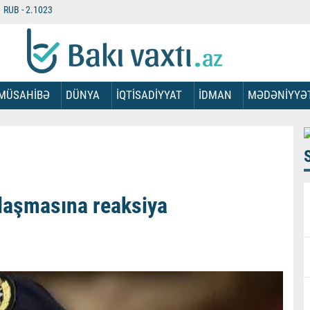
RUB -
2.1023
MÜSAHİBƏ
DÜNYA
İQTİSADİYYAT
İDMAN
MƏDƏNİYYƏ
laşmasına reaksiya