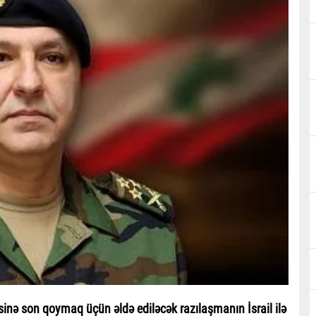
inə son qoymaq üçün əldə ediləcək razılaşmanın İsrail ilə