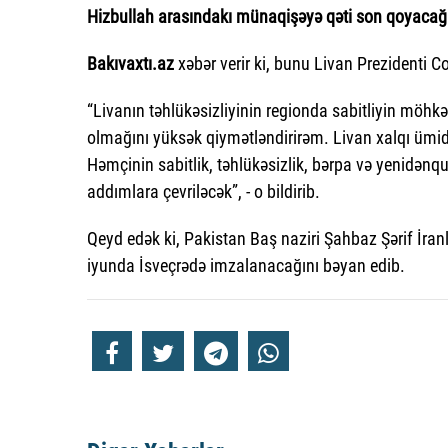
Hizbullah arasındakı münaqişəyə qəti son qoyacağ
Bakıvaxtı.az
xəbər verir ki, bunu Livan Prezidenti C
“Livanın təhlükəsizliyinin regionda sabitliyin möhkə
olmağını yüksək qiymətləndirirəm. Livan xalqı ümid 
Həmçinin sabitlik, təhlükəsizlik, bərpa və yenidən
addımlara çevriləcək”, - o bildirib.
Qeyd edək ki, Pakistan Baş naziri Şahbaz Şərif İran
iyunda İsveçrədə imzalanacağını bəyan edib.