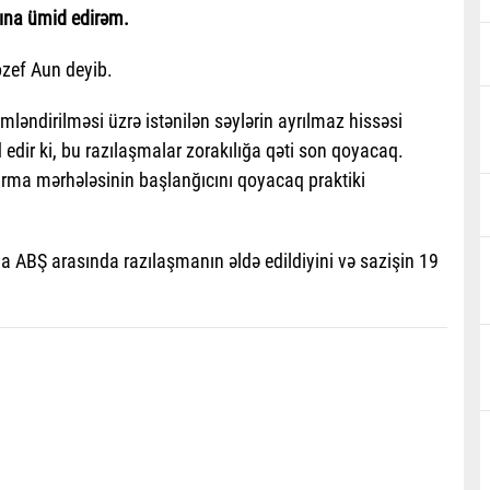
ına ümid edirəm.
ozef Aun deyib.
mləndirilməsi üzrə istənilən səylərin ayrılmaz hissəsi
edir ki, bu razılaşmalar zorakılığa qəti son qoyacaq.
qurma mərhələsinin başlanğıcını qoyacaq praktiki
la ABŞ arasında razılaşmanın əldə edildiyini və sazişin 19