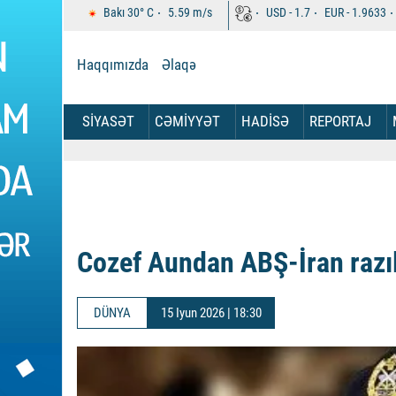
Bakı
30°
C
5.59
m/s
USD -
1.7
EUR -
1.9633
Haqqımızda
Əlaqə
SİYASƏT
CƏMİYYƏT
HADİSƏ
REPORTAJ
Cozef Aundan ABŞ-İran razı
DÜNYA
15 Iyun 2026 | 18:30