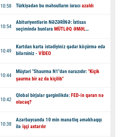
10:58
Türkiyədən bu məhsulların ixracı
azaldı
Abituriyentlərin NƏZƏRİNƏ: İxtisas
10:54
seçimində bunlara
MÜTLƏQ ƏMƏL
EDİN - XƏBƏRDARLIQ
Kartdan karta istədiyiniz qədər köçürmə edə
10:49
bilərsiniz -
VİDEO
Müştəri "Shaurma N1"dən narazıdır:
"Kiçik
10:44
şaurma bir az da kiçilib"
Qlobal birjalar gərginlikdə:
FED-in qərarı nə
10:42
olacaq?
Azərbaycanda 10 min manatlıq əməkhaqqı
10:38
ilə
işçi axtarılır