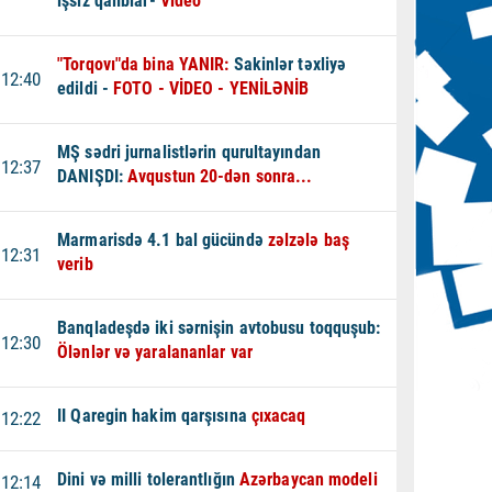
işsiz qalıblar-
Video
"Torqovı"da bina YANIR:
Sakinlər təxliyə
12:40
edildi -
FOTO - VİDEO - YENİLƏNİB
MŞ sədri jurnalistlərin qurultayından
12:37
DANIŞDI:
Avqustun 20-dən sonra...
Marmarisdə 4.1 bal gücündə
zəlzələ baş
12:31
verib
Banqladeşdə iki sərnişin avtobusu toqquşub:
12:30
Ölənlər və yaralananlar var
II Qaregin hakim qarşısına
çıxacaq
12:22
Dini və milli tolerantlığın
Azərbaycan modeli
12:14