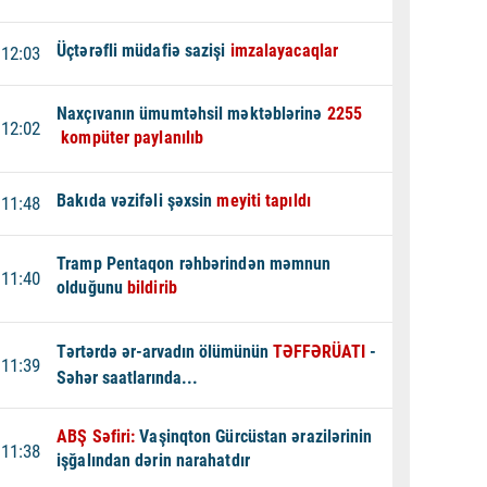
Üçtərəfli müdafiə sazişi
imzalayacaqlar
12:03
Naxçıvanın ümumtəhsil məktəblərinə
2255
12:02
kompüter paylanılıb
Bakıda vəzifəli şəxsin
meyiti tapıldı
11:48
Tramp Pentaqon rəhbərindən məmnun
11:40
olduğunu
bildirib
Tərtərdə ər-arvadın ölümünün
TƏFFƏRÜATI
-
11:39
Səhər saatlarında...
ABŞ Səfiri:
Vaşinqton Gürcüstan ərazilərinin
11:38
işğalından dərin narahatdır