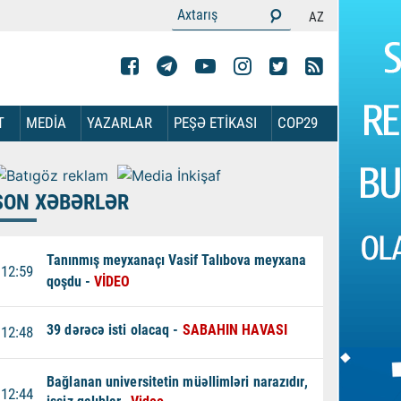
AZ
T
MEDİA
YAZARLAR
PEŞƏ ETİKASI
COP29
SON XƏBƏRLƏR
Tanınmış meyxanaçı Vasif Talıbova meyxana
12:59
qoşdu -
VİDEO
39 dərəcə isti olacaq -
SABAHIN HAVASI
12:48
Bağlanan universitetin müəllimləri narazıdır,
12:44