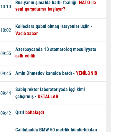
Rusiyanın şimalda hərbi fəallığı:
NATO ilə
10:10
yeni qarşıdurma başlayır?
Kolleclərə qəbul olmaq istəyənlər üçün -
10:02
Vacib xəbər
Azərbaycanda 13 stomatoloq məsuliyyətə
09:55
cəlb edilib
09:45
Amin
Əhmədov kanalda batdı -
YENİLƏNİB
Sabiq rektor laboratoriyada işçi kimi
09:44
çalışırmış -
DETALLAR
Qızıl
bahalaşdı
09:42
Cəlilabadda BMW 50 metrlik hündürlükdən