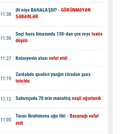
Ət niyə BAHALAŞDI? -
GÖRÜNMƏYƏN
11:38
SƏBƏBLƏR
Soçi hava limanında 130-dan çox reys
təxirə
11:30
düşüb
11:27
Kotsoyevin atası
vəfat etdi
Zərdabda qəsdən yanğın törədən şəxs
11:19
tutuldu
Sabunçuda 70 min manatlıq
naqil oğurlanıb
11:12
Turan İbrahimova ağır itki -
Bacanağı vəfat
11:05
etdi