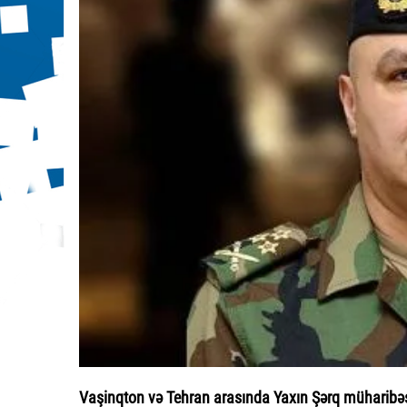
Vaşinqton və Tehran arasında Yaxın Şərq müharibəs