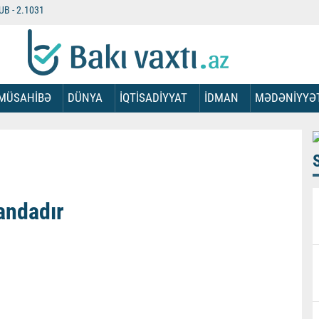
UB -
2.1031
MÜSAHİBƏ
DÜNYA
İQTİSADİYYAT
İDMAN
MƏDƏNİYYƏ
andadır