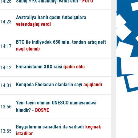
14:26
Sabiq YPX əməkdaşı vəfat etdi -
FOTO
Avstraliya iranlı qadın futbolçulara
14:23
vətəndaşlıq verdi
BTC ilə indiyədək 630 mln. tondan artıq neft
14:17
nəql olunub
Ermənistanın XKX rəisi
qadın oldu
14:12
Konqoda Eboladan ölənlərin sayı
açıqlandı
14:01
Yeni təyin olunan UNESCO nümayəndəsi
13:56
kimdir? -
DOSYE
Başqalarının sənədləri ilə sərhədi
keçmək
13:55
istədilər