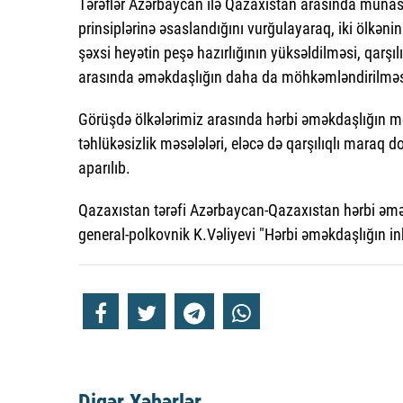
Tərəflər Azərbaycan ilə Qazaxıstan arasında münasibə
prinsiplərinə əsaslandığını vurğulayaraq, iki ölkənin h
şəxsi heyətin peşə hazırlığının yüksəldilməsi, qarşı
arasında əməkdaşlığın daha da möhkəmləndirilməsi
Görüşdə ölkələrimiz arasında hərbi əməkdaşlığın möv
təhlükəsizlik məsələləri, eləcə də qarşılıqlı maraq 
aparılıb.
Qazaxıstan tərəfi Azərbaycan-Qazaxıstan hərbi əmə
general-polkovnik K.Vəliyevi "Hərbi əməkdaşlığın inki
Digər Xəbərlər