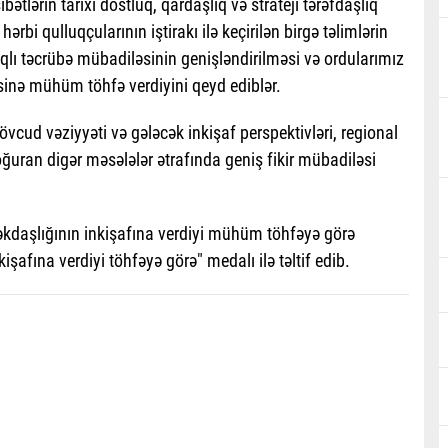
tlərin tarixi dostluq, qardaşlıq və strateji tərəfdaşlıq
ərbi qulluqçularının iştirakı ilə keçirilən birgə təlimlərin
lıqlı təcrübə mübadiləsinin genişləndirilməsi və ordularımız
nə mühüm töhfə verdiyini qeyd ediblər.
cud vəziyyəti və gələcək inkişaf perspektivləri, regional
doğuran digər məsələlər ətrafında geniş fikir mübadiləsi
kdaşlığının inkişafına verdiyi mühüm töhfəyə görə
şafına verdiyi töhfəyə görə" medalı ilə təltif edib.