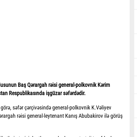
dusunun Baş Qərargah rəisi general-polkovnik Kərim
stan Respublikasında işgüzar səfərdədir.
ə görə, səfər çərçivəsində general-polkovnik K.Vəliyev
rargah rəisi general-leytenant Kanış Abubakirov ilə görüş