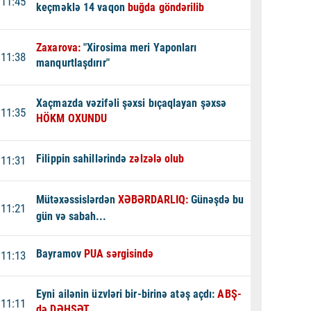
11:45
keçməklə 14 vaqon
buğda göndərilib
Zaxarova:
"Xirosima meri Yaponları
11:38
manqurtlaşdırır"
Xaçmazda vəzifəli şəxsi bıçaqlayan şəxsə
11:35
HÖKM OXUNDU
Filippin sahillərində
zəlzələ olub
11:31
Mütəxəssislərdən
XƏBƏRDARLIQ:
Günəşdə bu
11:21
gün və sabah...
Bayramov
PUA sərgisində
11:13
Eyni ailənin üzvləri bir-birinə atəş açdı:
ABŞ-
11:11
də DƏHŞƏT