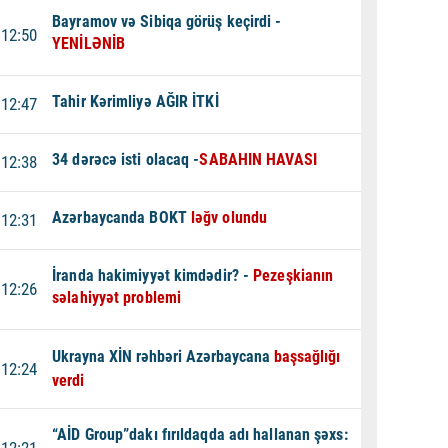
Bayramov və Sibiqa görüş keçirdi -
12:50
YENİLƏNİB
Tahir Kərimliyə AĞIR İTKİ
12:47
34 dərəcə isti olacaq -
SABAHIN HAVASI
12:38
Azərbaycanda BOKT
ləğv olundu
12:31
İranda hakimiyyət kimdədir? -
Pezeşkianın
12:26
səlahiyyət problemi
Ukrayna XİN rəhbəri Azərbaycana
başsağlığı
12:24
verdi
“AİD Group”dakı fırıldaqda adı hallanan şəxs: