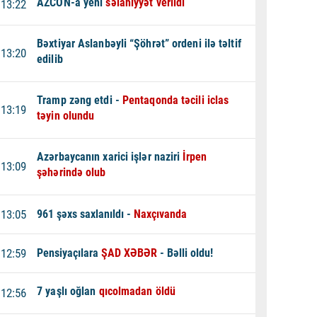
AZCON-a yeni
səlahiyyət verildi
13:22
Bəxtiyar Aslanbəyli “Şöhrət” ordeni ilə təltif
13:20
edilib
Tramp zəng etdi -
Pentaqonda təcili iclas
13:19
təyin olundu
Azərbaycanın xarici işlər naziri
İrpen
13:09
şəhərində olub
13:05
961 şəxs saxlanıldı -
Naxçıvanda
12:59
Pensiyaçılara
ŞAD XƏBƏR
- Bəlli oldu!
7 yaşlı oğlan
qıcolmadan öldü
12:56