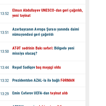
Elman Abdullayev UNESCO-dan geri çağırıldı,
13:52
yeni təyinat
Azərbaycanın Avropa Şurası yanında daimi
13:51
nümayəndəsi geri çağırıldı
ATƏT sədrinin Bakı səfəri:
Bölgədə yeni
13:50
missiya olacaq?
13:44
Rəşad Sadiqov
baş məşqçi oldu
13:32
Prezidentdən AZAL-la ilə bağlı
FƏRMAN
Emin Cəfərov UEFA-dan
təyinat alıb
13:29