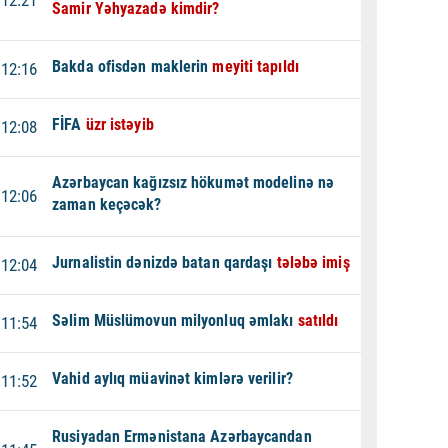
12:21
Samir Yəhyazadə kimdir?
Bakda ofisdən maklerin
meyiti tapıldı
12:16
FİFA
üzr istəyib
12:08
Azərbaycan kağızsız hökumət modelinə nə
12:06
zaman keçəcək?
Jurnalistin dənizdə batan qardaşı
tələbə imiş
12:04
Səlim Müslümovun milyonluq əmlakı
satıldı
11:54
Vahid aylıq müavinət kimlərə verilir?
11:52
Rusiyadan Ermənistana Azərbaycandan