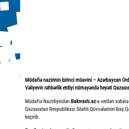
Müdafiə nazirinin birinci müavini – Azərbaycan Or
Vəliyevin rəhbərlik etdiyi nümayəndə heyəti Qazaxı
Müdafiə Nazirliyindən
Bakıvaxtı.az
-a verilən xəbər
Qazaxıstan Respublikası Silahlı Qüvvələrinin Baş Qə
keçirib.