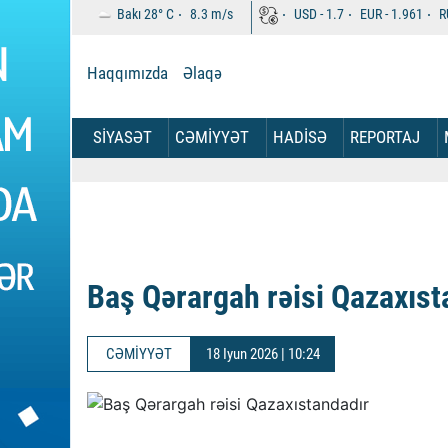
Bakı
28°
C
8.3
m/s
USD -
1.7
EUR -
1.961
R
Haqqımızda
Əlaqə
SİYASƏT
CƏMİYYƏT
HADİSƏ
REPORTAJ
Baş Qərargah rəisi Qazaxıst
CƏMİYYƏT
18 Iyun 2026 | 10:24