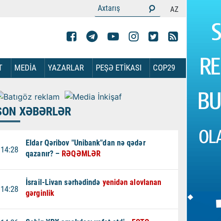
AZ
T
MEDİA
YAZARLAR
PEŞƏ ETİKASI
COP29
SON XƏBƏRLƏR
Eldar Qəribov "Unibank"dan nə qədər
14:28
qazanır? –
RƏQƏMLƏR
İsrail-Livan sərhədində
yenidən alovlanan
14:28
gərginlik