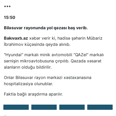
***
15:50
Biləsuvar rayonunda yol qəzası baş verib.
Bakıvaxtı.az
xəbər verir ki, hadisə şəhərin Mübariz
İbrahimov küçəsində qeydə alınıb.
"Hyundai" markalı minik avtomobili "QAZel" markalı
sərnişin mikroavtobusuna çırpılıb. Qəzada xəsarət
alanların olduğu bildirilir.
Onlar Biləsuvar rayon mərkəzi xəstəxanasına
hospitalizasiya olunublar.
Faktla bağlı araşdırma aparılır.