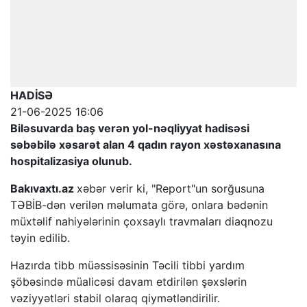
HADİSƏ
21-06-2025 16:06
Biləsuvarda baş verən yol-nəqliyyat hadisəsi
səbəbilə xəsarət alan 4 qadın rayon xəstəxanasına
hospitalizasiya olunub.
Bakıvaxtı.az
xəbər verir ki, "Report"un sorğusuna
TƏBİB-dən verilən məlumata görə, onlara bədənin
müxtəlif nahiyələrinin çoxsaylı travmaları diaqnozu
təyin edilib.
Hazırda tibb müəssisəsinin Təcili tibbi yardım
şöbəsində müalicəsi davam etdirilən şəxslərin
vəziyyətləri stabil olaraq qiymətləndirilir.