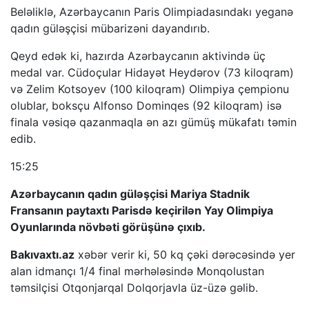
Beləliklə, Azərbaycanın Paris Olimpiadasındakı yeganə
qadın güləşçisi mübarizəni dayandırıb.
Qeyd edək ki, hazırda Azərbaycanın aktivində üç
medal var. Cüdoçular Hidayət Heydərov (73 kiloqram)
və Zelim Kotsoyev (100 kiloqram) Olimpiya çempionu
olublar, boksçu Alfonso Dominqes (92 kiloqram) isə
finala vəsiqə qazanmaqla ən azı gümüş mükafatı təmin
edib.
15:25
Azərbaycanın qadın güləşçisi Mariya Stadnik
Fransanın paytaxtı Parisdə keçirilən Yay Olimpiya
Oyunlarında növbəti görüşünə çıxıb.
Bakıvaxtı.az
xəbər verir ki, 50 kq çəki dərəcəsində yer
alan idmançı 1/4 final mərhələsində Monqolustan
təmsilçisi Otqonjarqal Dolqorjavla üz-üzə gəlib.