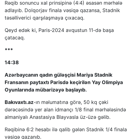
Rəqib sonuncu xal prinsipinə (4:4) əsasən mərhələ
adlayıb. Dolqorjav finala vəsiqə qazansa, Stadnik
təsəlliverici qarşılaşmaya çıxacaq.
Qeyd edək ki, Paris-2024 avqustun 11-də başa
çatacaq.
***
14:38
Azərbaycanın qadın güləşçisi Mariya Stadnik
Fransanın paytaxtı Parisdə keçirilən Yay Olimpiya
Oyunlarında mübarizəyə başlayıb.
Bakıvaxtı.az
-ın məlumatına görə, 50 kq çəki
dərəcəsində yer alan idmançı 1/8 final mərhələsində
almaniyalı Anastasiya Blayvasla üz-üzə gəlib.
Rəqibinə 6:2 hesabı ilə qalib gələn Stadnik 1/4 finala
vəsiqə qazanıb.