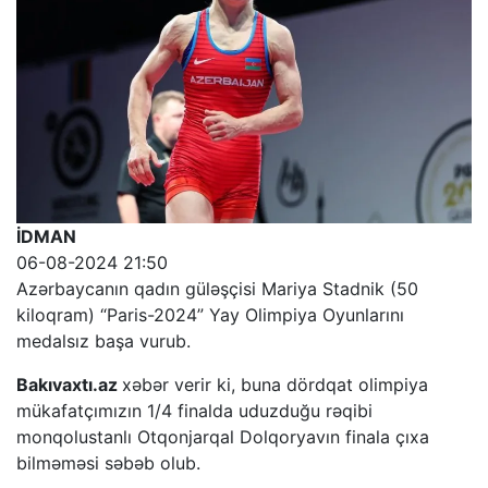
İDMAN
06-08-2024 21:50
Azərbaycanın qadın güləşçisi Mariya Stadnik (50
kiloqram) “Paris-2024” Yay Olimpiya Oyunlarını
medalsız başa vurub.
Bakıvaxtı.az
xəbər verir ki, buna dördqat olimpiya
mükafatçımızın 1/4 finalda uduzduğu rəqibi
monqolustanlı Otqonjarqal Dolqoryavın finala çıxa
bilməməsi səbəb olub.