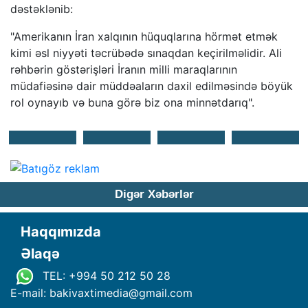
dəstəklənib:
"Amerikanın İran xalqının hüquqlarına hörmət etmək
kimi əsl niyyəti təcrübədə sınaqdan keçirilməlidir. Ali
rəhbərin göstərişləri İranın milli maraqlarının
müdafiəsinə dair müddəaların daxil edilməsində böyük
rol oynayıb və buna görə biz ona minnətdarıq".
Digər Xəbərlər
Haqqımızda
Əlaqə
TEL: +994 50 212 50 28
E-mail: bakivaxtimedia
@
gmail.com