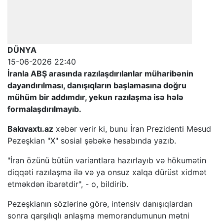
DÜNYA
15-06-2026 22:40
İranla ABŞ arasında razılaşdırılanlar müharibənin
dayandırılması, danışıqların başlamasına doğru
mühüm bir addımdır, yekun razılaşma isə hələ
formalaşdırılmayıb.
Bakıvaxtı.az
xəbər verir ki, bunu İran Prezidenti Məsud
Pezeşkian "X" sosial şəbəkə hesabında yazıb.
"İran özünü bütün variantlara hazırlayıb və hökumətin
diqqəti razılaşma ilə və ya onsuz xalqa dürüst xidmət
etməkdən ibarətdir", - o, bildirib.
Pezeşkianın sözlərinə görə, intensiv danışıqlardan
sonra qarşılıqlı anlaşma memorandumunun mətni