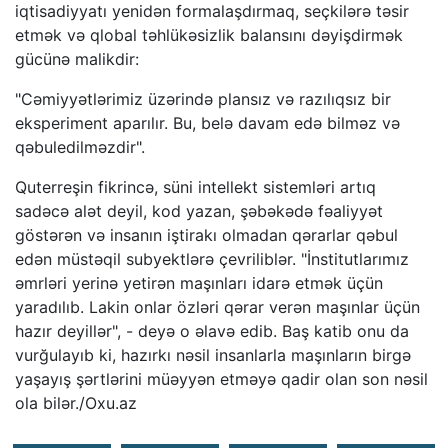
iqtisadiyyatı yenidən formalaşdırmaq, seçkilərə təsir
etmək və qlobal təhlükəsizlik balansını dəyişdirmək
gücünə malikdir:
"Cəmiyyətlərimiz üzərində plansız və razılıqsız bir
eksperiment aparılır. Bu, belə davam edə bilməz və
qəbuledilməzdir".
Quterreşin fikrincə, süni intellekt sistemləri artıq
sadəcə alət deyil, kod yazan, şəbəkədə fəaliyyət
göstərən və insanın iştirakı olmadan qərarlar qəbul
edən müstəqil subyektlərə çevriliblər. "İnstitutlarımız
əmrləri yerinə yetirən maşınları idarə etmək üçün
yaradılıb. Lakin onlar özləri qərar verən maşınlar üçün
hazır deyillər", - deyə o əlavə edib. Baş katib onu da
vurğulayıb ki, hazırkı nəsil insanlarla maşınların birgə
yaşayış şərtlərini müəyyən etməyə qadir olan son nəsil
ola bilər./Oxu.az