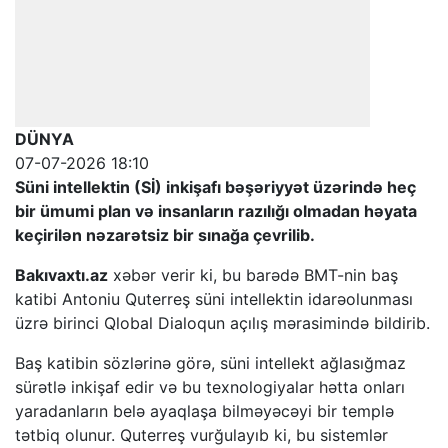
DÜNYA
07-07-2026 18:10
Süni intellektin (Sİ) inkişafı bəşəriyyət üzərində heç
bir ümumi plan və insanların razılığı olmadan həyata
keçirilən nəzarətsiz bir sınağa çevrilib.
Bakıvaxtı.az
xəbər verir ki, bu barədə BMT-nin baş
katibi Antoniu Quterreş süni intellektin idarəolunması
üzrə birinci Qlobal Dialoqun açılış mərasimində bildirib.
Baş katibin sözlərinə görə, süni intellekt ağlasığmaz
sürətlə inkişaf edir və bu texnologiyalar hətta onları
yaradanların belə ayaqlaşa bilməyəcəyi bir templə
tətbiq olunur. Quterreş vurğulayıb ki, bu sistemlər