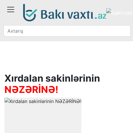
Xırdalan sakinlərinin
NƏZƏRİNƏ!