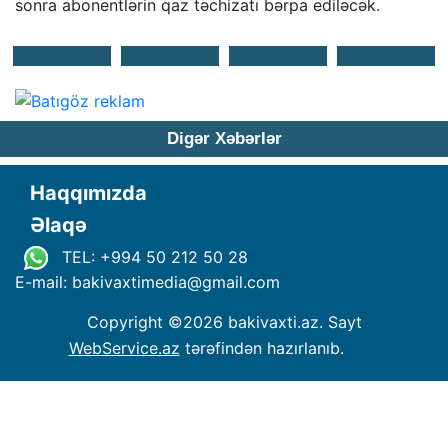
sonra abonentlərin qaz təchizatı bərpa ediləcək.
Digər Xəbərlər
Haqqımızda
Əlaqə
TEL: +994 50 212 50 28
E-mail: bakivaxtimedia
@
gmail.com
Copyright ©
2026 bakivaxti.az. Sayt
WebService.az
tərəfindən hazırlanıb.