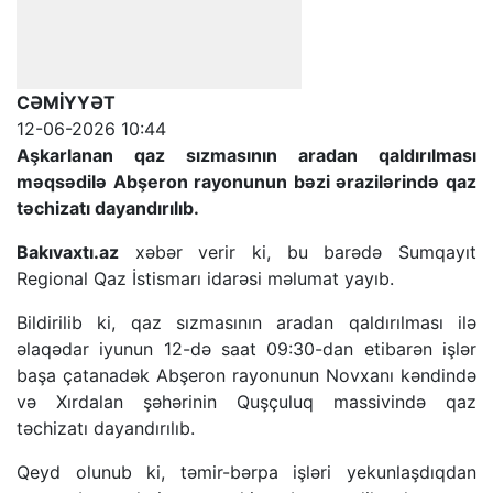
CƏMİYYƏT
12-06-2026 10:44
Aşkarlanan qaz sızmasının aradan qaldırılması
məqsədilə Abşeron rayonunun bəzi ərazilərində qaz
təchizatı dayandırılıb.
Bakıvaxtı.az
xəbər verir ki, bu barədə Sumqayıt
Regional Qaz İstismarı idarəsi məlumat yayıb.
Bildirilib ki, qaz sızmasının aradan qaldırılması ilə
əlaqədar iyunun 12-də saat 09:30-dan etibarən işlər
başa çatanadək Abşeron rayonunun Novxanı kəndində
və Xırdalan şəhərinin Quşçuluq massivində qaz
təchizatı dayandırılıb.
Qeyd olunub ki, təmir-bərpa işləri yekunlaşdıqdan