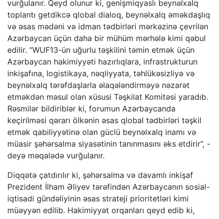
vurğulanır. Qeyd olunur ki, genişmiqyaslı beynəlxalq
toplantı getdikcə qlobal dialoq, beynəlxalq əməkdaşlıq
və əsas mədəni və idman tədbirləri mərkəzinə çevrilən
Azərbaycan üçün daha bir mühüm mərhələ kimi qəbul
edilir. “WUF13-ün uğurlu təşkilini təmin etmək üçün
Azərbaycan hakimiyyəti hazırlıqlara, infrastrukturun
inkişafına, logistikaya, nəqliyyata, təhlükəsizliyə və
beynəlxalq tərəfdaşlarla əlaqələndirməyə nəzarət
etməkdən məsul olan xüsusi Təşkilat Komitəsi yaradıb.
Rəsmilər bildiriblər ki, forumun Azərbaycanda
keçirilməsi qərarı ölkənin əsas qlobal tədbirləri təşkil
etmək qabiliyyətinə olan güclü beynəlxalq inamı və
müasir şəhərsalma siyasətinin tanınmasını əks etdirir”, -
deyə məqalədə vurğulanır.
Diqqətə çatdırılır ki, şəhərsalma və davamlı inkişaf
Prezident İlham Əliyev tərəfindən Azərbaycanın sosial-
iqtisadi gündəliyinin əsas strateji prioritetləri kimi
müəyyən edilib. Hakimiyyət orqanları qeyd edib ki,