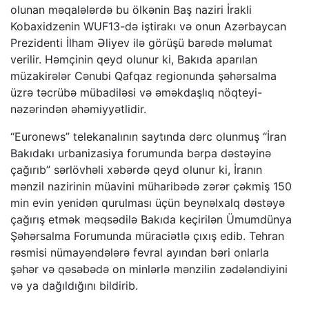
olunan məqalələrdə bu ölkənin Baş naziri İrakli
Kobaxidzenin WUF13-də iştirakı və onun Azərbaycan
Prezidenti İlham Əliyev ilə görüşü barədə məlumat
verilir. Həmçinin qeyd olunur ki, Bakıda aparılan
müzakirələr Cənubi Qafqaz regionunda şəhərsalma
üzrə təcrübə mübadiləsi və əməkdaşlıq nöqteyi-
nəzərindən əhəmiyyətlidir.
“Euronews” telekanalının saytında dərc olunmuş “İran
Bakıdakı urbanizasiya forumunda bərpa dəstəyinə
çağırıb” sərlövhəli xəbərdə qeyd olunur ki, İranın
mənzil nazirinin müavini müharibədə zərər çəkmiş 150
min evin yenidən qurulması üçün beynəlxalq dəstəyə
çağırış etmək məqsədilə Bakıda keçirilən Ümumdünya
Şəhərsalma Forumunda müraciətlə çıxış edib. Tehran
rəsmisi nümayəndələrə fevral ayından bəri onlarla
şəhər və qəsəbədə on minlərlə mənzilin zədələndiyini
və ya dağıldığını bildirib.