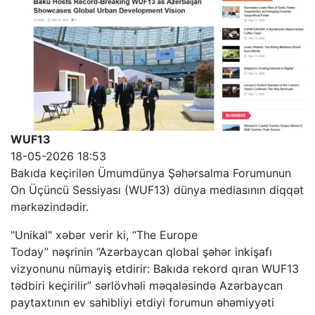
WUF13
18-05-2026 18:53
Bakıda keçirilən Ümumdünya Şəhərsalma Forumunun
On Üçüncü Sessiyası (WUF13) dünya mediasının diqqət
mərkəzindədir.
"Unikal" xəbər verir ki, “The Europe
Today” nəşrinin “Azərbaycan qlobal şəhər inkişafı
vizyonunu nümayiş etdirir: Bakıda rekord qıran WUF13
tədbiri keçirilir” sərlövhəli məqaləsində Azərbaycan
paytaxtının ev sahibliyi etdiyi forumun əhəmiyyəti