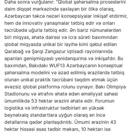
Daha sonra vurğulanır: “Qlobal şəhərsalma proseslərini
daim diqqət mərkəzində saxlayan bir ölkə olaraq,
Azərbaycan təkcə nəzəri konsepsiyalar inkişaf etdirmir,
həm də innovativ yanaşmalar tətbiq edir və onları
təcrübədə uğurla tətbiq edir. Ən bariz nümunələrdən
biri miqyas, əhatə dairəsi və icra sürəti baxımından
qlobal miqyasda unikal bir layihə kimi qəbul edilən
Qarabağ və Şərqi Zəngəzur iqtisadi rayonlarında
aparılan genişmiqyaslı yenidənqurma və inkişafdır. Bu
baxımdan, Bakıdakı WUF13 Azərbaycanın konseptual
şəhərsalma modelini və azad edilmiş ərazilərdə tətbiq
olunan unikal praktik təcrübəni təqdim etmək üçün
əvəzsiz qlobal platforma rolunu oynayır. Bakı Olimpiya
Stadionunu və ətrafını əhatə edən əməliyyat sahəsi
ümumilikdə 53 hektar ərazini əhatə edir. Forumun
logistika və infrastruktur tədbirləri ən yüksək
beynəlxalq standartlara uyğun olaraq ən incə
detallarına qədər planlaşdırılıb. Ümumi ərazinin 43
hektar hissəsi əsas tədbir məkanı, 10 hektarı isə