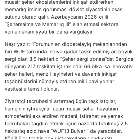
müasir şəhər ekosistemlərini inkişaf etdirərkən
memarlıq irsinin qorunması dövlət siyasətinin əsas
sütunu olaraq qalır. Azərbaycanın 2026-cı ili
“Şəhərsalma və Memarlıq İli” elan etməsi sektora
verilən əhəmiyyəti bir daha vurğulayır.
Nəşr yazır: “Forumun ən diqqətəlayiq məkanlarından
biri WUF tarixində indiyə qədər təşkil edilmiş ən böyük
sərgi olan 3,5 hektarlıq “Şəhər sərgi zonası”dır. Sərgidə
dünyanın 217 təşkilatı iştirak edir, 66 ölkə isə innovativ
şəhər həlləri, mənzil layihələri və davamlı inkişaf
təşəbbüslərini nümayiş etdirən milli pavilyonlar
vasitəsilə təmsil olunur.
Ziyarətçi təcrübəsini artırmaq üçün təşkilatçılar,
həmçinin iştirakçılar üçün müasir şəhər həyatının
atmosferini əks etdirən mədəni, istirahət və yemək
təcrübələri təqdim etmək üçün nəzərdə tutulmuş 2,5
hektarlıq açıq hava “WUF13 Bulvarı” da yaradıblar.
Könüllülər tədbir boyu iştirakçıların qeydiyyatı,