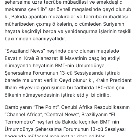
şəhərsalma üzrə təcrübə mübadiləsi və əməkdaşlıq
məkanına çevrilib” sərlövhəli məqaləsində qeyd olunub
ki, Bakıda aparılan müzakirələr və təcrübə mübadiləsi
müharibədən çıxmış ölkələrin, o cümlədən Suriyanın
həyata keçirdiyi bərpa və yenidənqurma işlərinin təşkili
baxımından əhəmiyyətlidir.
“Svaziland News” nəşrində dərc olunan məqalədə
Esvatini Kralı Əlahəzrət III Msvatinin başçılıq etdiyi
nümayəndə heyətinin BMT-nin Ümumdünya
Şəhərsalma Forumunun 13-cü Sessiyasında iştirakı
barədə məlumat verilir. Qeyd olunur ki, Kralın Prezident
İlham Əliyev ilə görüşündə bu tədbirdə 180-dən çox
ölkənin nümayəndəsinin iştirak etdiyi bildirilib.
Qambiyanın “The Point”, Cənubi Afrika Respublikasının
“Channel Africa”, “Central News”, Braziliyanın “El
Termometro” nəşrləri də Bakıda keçirilən BMT-nin
Ümumdünya Şəhərsalma Forumunun 13-cü Sessiyası
haqqında müfəssəl məlumatlar dərc ediblər.