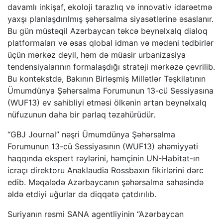
davamlı inkişaf, ekoloji tarazlıq və innovativ idarəetmə
yaxşı planlaşdırılmış şəhərsalma siyasətlərinə əsaslanır.
Bu gün müstəqil Azərbaycan təkcə beynəlxalq dialoq
platformaları və əsas qlobal idman və mədəni tədbirlər
üçün mərkəz deyil, həm də müasir urbanizasiya
tendensiyalarının formalaşdığı strateji mərkəzə çevrilib.
Bu kontekstdə, Bakının Birləşmiş Millətlər Təşkilatının
Ümumdünya Şəhərsalma Forumunun 13-cü Sessiyasına
(WUF13) ev sahibliyi etməsi ölkənin artan beynəlxalq
nüfuzunun daha bir parlaq təzahürüdür.
“GBJ Journal” nəşri Ümumdünya Şəhərsalma
Forumunun 13-cü Sessiyasının (WUF13) əhəmiyyəti
haqqında ekspert rəylərini, həmçinin UN-Habitat-ın
icraçı direktoru Anaklaudia Rossbaxın fikirlərini dərc
edib. Məqalədə Azərbaycanın şəhərsalma sahəsində
əldə etdiyi uğurlar da diqqətə çatdırılıb.
Suriyanın rəsmi SANA agentliyinin “Azərbaycan