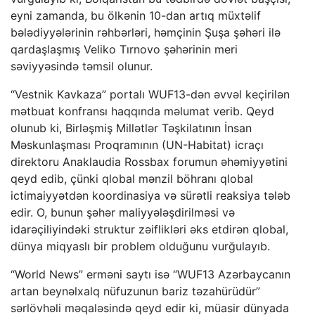
eyni zamanda, bu ölkənin 10-dan artıq müxtəlif
bələdiyyələrinin rəhbərləri, həmçinin Şuşa şəhəri ilə
qardaşlaşmış Veliko Tırnovo şəhərinin meri
səviyyəsində təmsil olunur.
“Vestnik Kavkaza” portalı WUF13-dən əvvəl keçirilən
mətbuat konfransı haqqında məlumat verib. Qeyd
olunub ki, Birləşmiş Millətlər Təşkilatının İnsan
Məskunlaşması Proqramının (UN-Habitat) icraçı
direktoru Anaklaudia Rossbax forumun əhəmiyyətini
qeyd edib, çünki qlobal mənzil böhranı qlobal
ictimaiyyətdən koordinasiya və sürətli reaksiya tələb
edir. O, bunun şəhər maliyyələşdirilməsi və
idarəçiliyindəki struktur zəiflikləri əks etdirən qlobal,
dünya miqyaslı bir problem olduğunu vurğulayıb.
“World News” erməni saytı isə “WUF13 Azərbaycanın
artan beynəlxalq nüfuzunun bariz təzahürüdür”
sərlövhəli məqaləsində qeyd edir ki, müasir dünyada