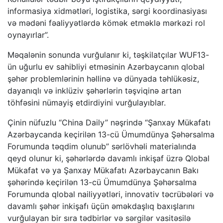
informasiya xidmətləri, logistika, sərgi koordinasiyası
və mədəni fəaliyyətlərdə kömək etməklə mərkəzi rol
oynayırlar”.
Məqalənin sonunda vurğulanır ki, təşkilatçılar WUF13-
ün uğurlu ev sahibliyi etməsinin Azərbaycanın qlobal
şəhər problemlərinin həllinə və dünyada təhlükəsiz,
dayanıqlı və inklüziv şəhərlərin təşviqinə artan
töhfəsini nümayiş etdirdiyini vurğulayıblar.
Çinin nüfuzlu “China Daily” nəşrində “Şanxay Mükafatı
Azərbaycanda keçirilən 13-cü Ümumdünya Şəhərsalma
Forumunda təqdim olunub” sərlövhəli materialında
qeyd olunur ki, şəhərlərdə davamlı inkişaf üzrə Qlobal
Mükafat və ya Şanxay Mükafatı Azərbaycanın Bakı
şəhərində keçirilən 13-cü Ümumdünya Şəhərsalma
Forumunda qlobal nailiyyətləri, innovativ təcrübələri və
davamlı şəhər inkişafı üçün əməkdaşlıq baxışlarını
vurğulayan bir sıra tədbirlər və sərgilər vasitəsilə