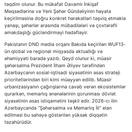
təqdim olunur. Bu mükafat Davamlı İnkişaf
Məqsədlərinə və Yeni Şəhər Gündəliyinin həyata
keçirilməsinə doğru konkret hərəkətləri təşviq etməklə
yanaşı, şəhərlər arasında mübadilələri və çoxtərəfli
əməkdaşlığı gücləndirməyi hədəfləyir.
Pakistanın DND media orqanı Bakıda keçirilən WUF13-
ün qlobal və regional miqyasda aktuallığı və
əhəmiyyəti barədə yazıb. Qeyd olunur ki, müasir
şəhərsalma Prezident İlham Əliyev tərəfindən
Azərbaycanın sosial-iqtisadi siyasətinin əsas strateji
prioritetlərindən biri kimi müəyyən edilib. Müasir
urbanizasiyanın çağırışlarına cavab verən ekosistemlər
qurarkən, memarlıq ənənələrinin qorunması dövlət
siyasətinin əsas istiqamətini təşkil edir. 2026-cı ilin
Azərbaycanda “Şəhərsalma və Memarlıq İli” elan
edilməsi bu sahəyə göstərilən yüksək diqqətin
təzahürüdür.