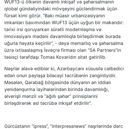
WUF13-ü ölkənin davamlı inkişaf və şəhərsalmanın
qlobal gündəliyindəki mövqeyini gücləndirmək üçün
fürsət kimi görür. “Bakı müasir urbanizasiyanın
imkanları baxımından WUF13 üçün uyğun bir məkandır:
tarixi irsi qoruyarkən sürətli modernləşmə və
innovasiyanı mədəni davamlılıqla birləşdirmək burada
uğurla həyata keçirilir”, - deyə memarlıq və şəhərsalma
üzrə ixtisaslaşmış İsveçrə firması olan “SA Partners”in
təsisçi tərəfdaşı Tomas Kovaridın sitat gətirilib.
Nəşrlər əlavə ediblər ki, Azərbaycanı xüsusilə cəlbedici
edən onun paylaşa biləcəyi təcrübənin zənginliyidir.
Məsələn, Qarabağ bölgəsində dünyanın ən iddialı
yenidənqurma layihələrindən birində davamlılığı,
əlverişli mənzil və “ağıllı şəhər” prinsiplərini
birləşdirərək əsl təcrübə inkişaf etdirilir”.
Gürcüstanın “ipress”, “interpressnews” nəşrlərində dərc