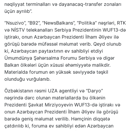
nəqliyyat terminalları və dayanacaq-transfer zonaları
üçün ayrılıb”.
“Nsuzivo”, “B92”, “NewsBalkans”, “Politika” nəşrləri, RTK
və NİSTV telekanalları Serbiya Prezidentinin WUF13-də
iştirakı, onun Azərbaycan Prezidenti İlham Əliyev ilə
görüşü barədə müfəssəl məlumat verib. Qeyd olunub
ki, Azərbaycan paytaxtının ev sahibliyi etdiyi
Ümumdünya Şəhərsalma Forumu Serbiya və digər
Balkan ölkələri üçün xüsusi əhəmiyyətə malikdir.
Materialda forumun ən yüksək səviyyədə təşkil
olunduğu vurğulanıb.
Özbəkistanın rəsmi UZA agentliyi və “Daryo”
nəşrində dərc olunan materiallarda bu ölkənin
Prezidenti Şavkat Mirziyoyevin WUF13-də iştirakı və
onun Azərbaycan Prezidenti İlham Əliyev ilə görüşü
barədə geniş məlumat verilib. Həmçinin diqqətə
çatdırılıb ki, foruma ev sahibliyi edən Azərbaycan