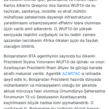
Karlos Alberto Qreqorio dos Santos WUF13-də su
təchizatı, sanitariya, mobillik və ətraf mühitin
mühafizəsi sahələrində dayanıqlı infrastrukturun
yaradılmasını urbanizasiyanın effektiv idarə olunması
üçün vacib amil adlandırıb. O, WUF13-ün yüksək
səviyyədə təşkilini vurğulayıb və bu tədbir zamanı
qazanılan təcrübənin Afrika ölkələri üçün də faydalı
olacağını bildirib.
Bolqarıstanın BTA agentliyinin saytında bu ölkənin
Prezidenti İliyana Yotovanın WUF13-də iştirakı və onun
Azərbaycan Prezidenti İlham Əliyev ilə görüşü barədə
ətraflı məlumat verilib. Agentlik
AZƏRTAC
-a istinadla
qeyd edib ki, Bolqarıstan Prezidenti hazırda dünyada
müharibələrin və münaqişələrin olduğu bir şəraitdə
aktual mövzuya həsr olunmuş Ümumdünya Şəhərsalma
Forumunun 13-cü Sessiyasının Azərbaycanda
keçirilməsini böyük hadisə kimi qiymətləndirib. O
vurğulayıb ki, Bolqarıstan bu tədbirdə dövlət başçısı,