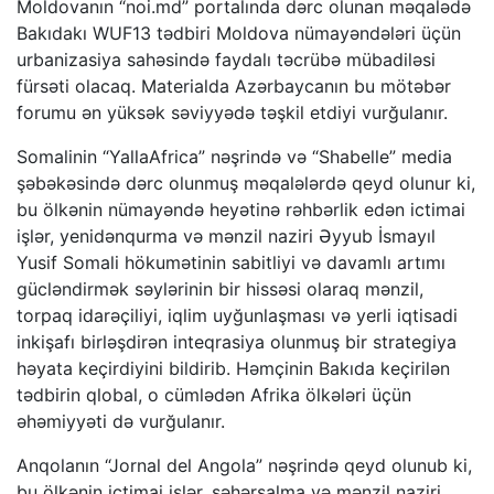
Moldovanın “noi.md” portalında dərc olunan məqalədə
Bakıdakı WUF13 tədbiri Moldova nümayəndələri üçün
urbanizasiya sahəsində faydalı təcrübə mübadiləsi
fürsəti olacaq. Materialda Azərbaycanın bu mötəbər
forumu ən yüksək səviyyədə təşkil etdiyi vurğulanır.
Somalinin “YallaAfrica” nəşrində və “Shabelle” media
şəbəkəsində dərc olunmuş məqalələrdə qeyd olunur ki,
bu ölkənin nümayəndə heyətinə rəhbərlik edən ictimai
işlər, yenidənqurma və mənzil naziri Əyyub İsmayıl
Yusif Somali hökumətinin sabitliyi və davamlı artımı
gücləndirmək səylərinin bir hissəsi olaraq mənzil,
torpaq idarəçiliyi, iqlim uyğunlaşması və yerli iqtisadi
inkişafı birləşdirən inteqrasiya olunmuş bir strategiya
həyata keçirdiyini bildirib. Həmçinin Bakıda keçirilən
tədbirin qlobal, o cümlədən Afrika ölkələri üçün
əhəmiyyəti də vurğulanır.
Anqolanın “Jornal del Angola” nəşrində qeyd olunub ki,
bu ölkənin ictimai işlər, şəhərsalma və mənzil naziri