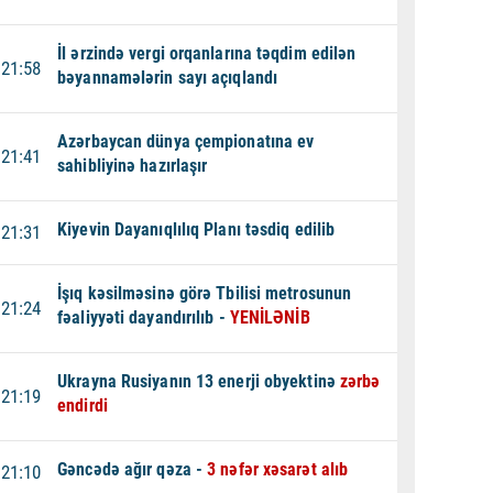
İl ərzində vergi orqanlarına təqdim edilən
21:58
bəyannamələrin sayı açıqlandı
Azərbaycan dünya çempionatına ev
21:41
sahibliyinə hazırlaşır
Kiyevin Dayanıqlılıq Planı təsdiq edilib
21:31
İşıq kəsilməsinə görə Tbilisi metrosunun
21:24
fəaliyyəti dayandırılıb -
YENİLƏNİB
Ukrayna Rusiyanın 13 enerji obyektinə
zərbə
21:19
endirdi
Gəncədə ağır qəza -
3 nəfər xəsarət alıb
21:10