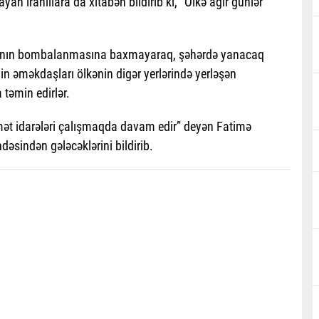
n iranlılara da xitabən bildirib ki, “Ölkə ağır günlər
barının bombalanmasına baxmayaraq, şəhərdə yanacaq
in əməkdaşları ölkənin digər yerlərində yerləşən
təmin edirlər.
mət idarələri çalışmaqda davam edir” deyən Fatimə
dəsindən gələcəklərini bildirib.