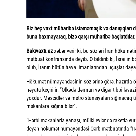
Biz heç vaxt müharibə istəməməşik və danışıqları 
buna baxmayaraq, bizə qarşı müharibə başlatdılar.
Bakıvaxtı.az
xəbər verir ki, bu sözləri İran hökumə
mətbuat konfransında deyib. O bildirib ki, İsraili
olub, İranın bütün hava limanlarından uçuşlar dayan
Hökumət nümayəndəsinin sözlərinə görə, hazırda ölk
həyata keçirilir: “Ölkədə dərman və digər tibbi ləvazi
yoxdur. Məscidlər və metro stansiyaları sığınacaq 
məkanlara sığına bilər”.
“Hərbi məkanlarla yanaşı, mülki evlər də raketlə vuru
deyən hökumət nümayəndəsi Qərb mətbuatında “İranda