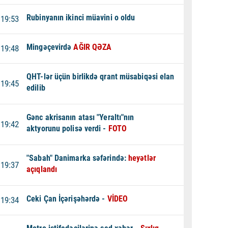
Rubinyanın ikinci müavini o oldu
19:53
Mingəçevirdə
AĞIR QƏZA
19:48
QHT-lər üçün birlikdə qrant müsabiqəsi elan
19:45
edilib
Gənc akrisanın atası "Yeraltı"nın
19:42
aktyorunu polisə verdi -
FOTO
"Sabah" Danimarka səfərində:
heyətlər
19:37
açıqlandı
Ceki Çan İçərişəhərdə -
VİDEO
19:34