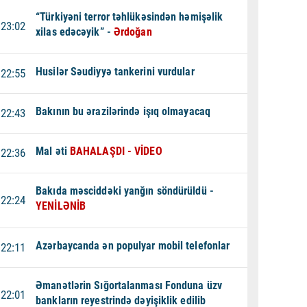
“Türkiyəni terror təhlükəsindən həmişəlik
23:02
xilas edəcəyik” -
Ərdoğan
Husilər Səudiyyə tankerini vurdular
22:55
Bakının bu ərazilərində işıq olmayacaq
22:43
Mal əti
BAHALAŞDI - VİDEO
22:36
Bakıda məsciddəki yanğın söndürüldü -
22:24
YENİLƏNİB
Azərbaycanda ən populyar mobil telefonlar
22:11
Əmanətlərin Sığortalanması Fonduna üzv
22:01
bankların reyestrində dəyişiklik edilib