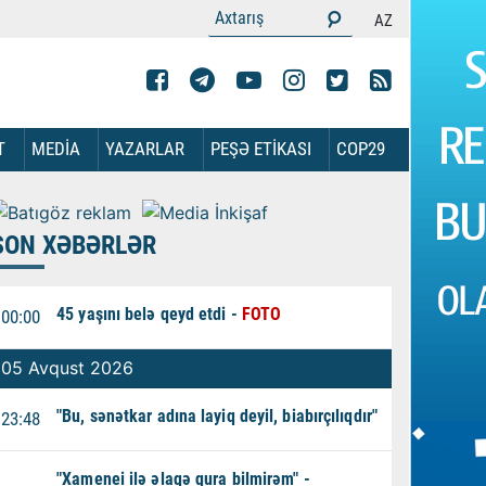
AZ
T
MEDİA
YAZARLAR
PEŞƏ ETİKASI
COP29
SON XƏBƏRLƏR
45 yaşını belə qeyd etdi -
FOTO
00:00
05 Avqust 2026
"Bu, sənətkar adına layiq deyil, biabırçılıqdır"
23:48
"Xamenei ilə əlaqə qura bilmirəm" -