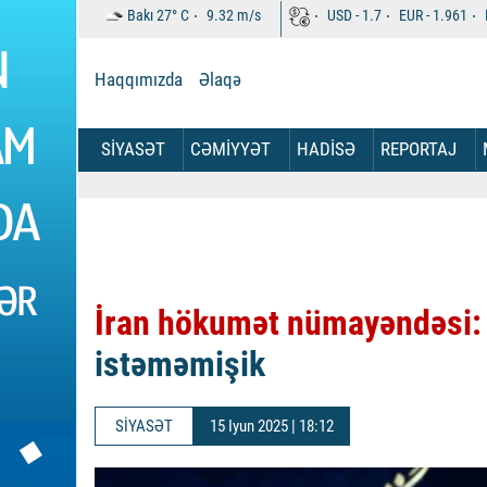
Bakı
27°
C
9.32
m/s
USD -
1.7
EUR -
1.961
Haqqımızda
Əlaqə
SİYASƏT
CƏMİYYƏT
HADİSƏ
REPORTAJ
İran hökumət nümayəndəsi
istəməmişik
SİYASƏT
15 Iyun 2025 | 18:12