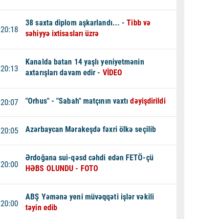
38 saxta diplom aşkarlandı... -
Tibb və
20:18
səhiyyə ixtisasları üzrə
Kanalda batan 14 yaşlı yeniyetmənin
20:13
axtarışları davam edir -
VİDEO
"Orhus" - "Sabah" matçının vaxtı
dəyişdirildi
20:07
Azərbaycan Mərakeşdə fəxri ölkə seçilib
20:05
Ərdoğana sui-qəsd cəhdi edən FETÖ-çü
20:00
HƏBS OLUNDU - FOTO
ABŞ Yəmənə yeni müvəqqəti işlər vəkili
20:00
təyin edib