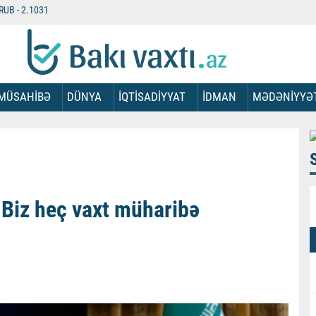
RUB -
2.1031
MÜSAHİBƏ
DÜNYA
İQTİSADİYYAT
İDMAN
MƏDƏNİYYƏ
:
Biz heç vaxt müharibə