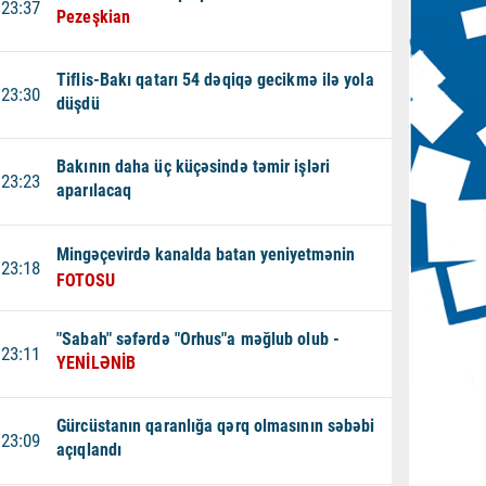
23:37
Pezeşkian
Tiflis-Bakı qatarı 54 dəqiqə gecikmə ilə yola
23:30
düşdü
Bakının daha üç küçəsində təmir işləri
23:23
aparılacaq
Mingəçevirdə kanalda batan yeniyetmənin
23:18
FOTOSU
"Sabah" səfərdə "Orhus"a məğlub olub -
23:11
YENİLƏNİB
Gürcüstanın qaranlığa qərq olmasının səbəbi
23:09
açıqlandı