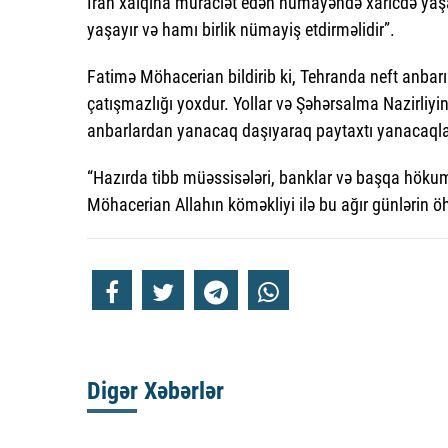
İran xalqına müraciət edən nümayəndə xaricdə yaşaya
yaşayır və hamı birlik nümayiş etdirməlidir”.
Fatimə Möhacerian bildirib ki, Tehranda neft an
çatışmazlığı yoxdur. Yollar və Şəhərsalma Nazirliyin
anbarlardan yanacaq daşıyaraq paytaxtı yanacaqla 
“Hazırda tibb müəssisələri, banklar və başqa höku
Möhacerian Allahın köməkliyi ilə bu ağır günlərin öh
Digər Xəbərlər