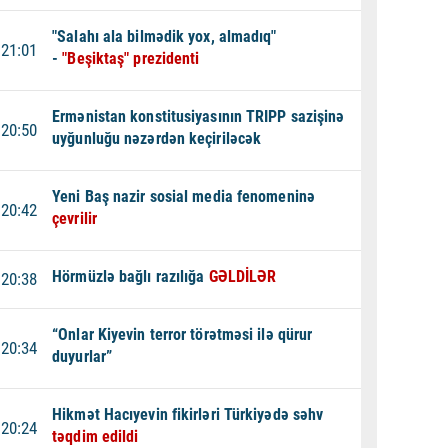
"Salahı ala bilmədik yox, almadıq"
21:01
-
"Beşiktaş" prezidenti
Ermənistan konstitusiyasının TRIPP sazişinə
20:50
uyğunluğu nəzərdən keçiriləcək
Yeni Baş nazir sosial media fenomeninə
20:42
çevrilir
Hörmüzlə bağlı razılığa
GƏLDİLƏR
20:38
“Onlar Kiyevin terror törətməsi ilə qürur
20:34
duyurlar”
Hikmət Hacıyevin fikirləri Türkiyədə səhv
20:24
təqdim edildi