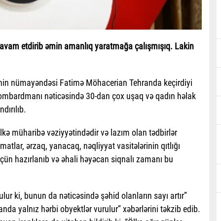
davam etdirib əmin amanlıq yaratmağa çalışmışıq. Lakin
tinin nümayəndəsi Fatimə Möhacerian Tehranda keçirdiyi
n bombardmanı nəticəsində 30-dan çox uşaq və qadın həlak
dırılıb.
ə müharibə vəziyyətindədir və lazım olan tədbirlər
matlar, ərzaq, yanacaq, nəqliyyat vasitələrinin qıtlığı
üçün hazırlanıb və əhali həyəcan siqnalı zamanı bu
lur ki, bunun da nəticəsində şəhid olanların sayı artır”
 yalnız hərbi obyektlər vurulur” xəbərlərini təkzib edib.