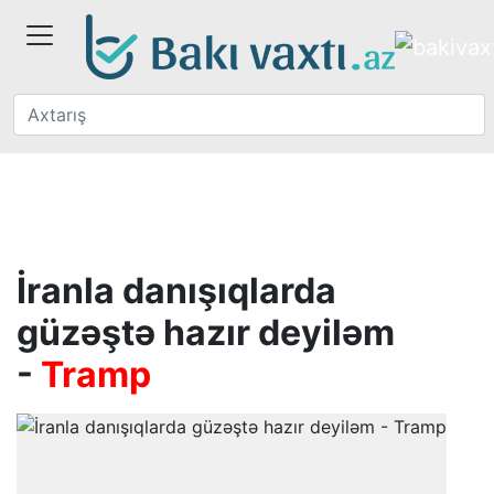
İranla danışıqlarda
güzəştə hazır deyiləm
-
Tramp