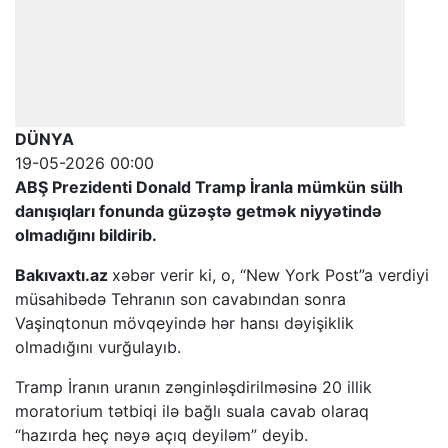
DÜNYA
19-05-2026 00:00
ABŞ Prezidenti Donald Tramp İranla mümkün sülh
danışıqları fonunda güzəştə getmək niyyətində
olmadığını bildirib.
Bakıvaxtı.az
xəbər verir ki, o, “New York Post”a verdiyi
müsahibədə Tehranın son cavabından sonra
Vaşinqtonun mövqeyində hər hansı dəyişiklik
olmadığını vurğulayıb.
Tramp İranın uranın zənginləşdirilməsinə 20 illik
moratorium tətbiqi ilə bağlı suala cavab olaraq
“hazırda heç nəyə açıq deyiləm” deyib.