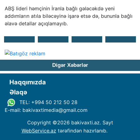
ABŞ lideri həmçinin İranla bağlı gələcəkdə yeni
addımların atıla biləcəyinə işarə etsə də, bununla bağlı
əlavə detallar açıqlamayıb.
Digər Xəbərlər
Haqqımızda
Əlaqə
TEL: +994 50 212 50 28
E-mail: bakivaxtimedia
@
gmail.com
Copyright ©
2026 bakivaxti.az. Sayt
WebService.az
tərəfindən hazırlanıb.