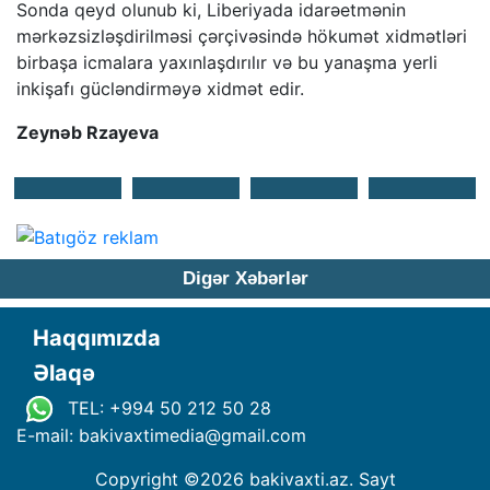
Sonda qeyd olunub ki, Liberiyada idarəetmənin
mərkəzsizləşdirilməsi çərçivəsində hökumət xidmətləri
birbaşa icmalara yaxınlaşdırılır və bu yanaşma yerli
inkişafı gücləndirməyə xidmət edir.
Zeynəb Rzayeva
Digər Xəbərlər
Haqqımızda
Əlaqə
TEL: +994 50 212 50 28
E-mail: bakivaxtimedia
@
gmail.com
Copyright ©
2026 bakivaxti.az. Sayt