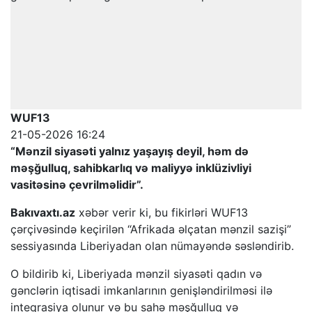
WUF13
21-05-2026 16:24
“Mənzil siyasəti yalnız yaşayış deyil, həm də
məşğulluq, sahibkarlıq və maliyyə inklüzivliyi
vasitəsinə çevrilməlidir”.
Bakıvaxtı.az
xəbər verir ki, bu fikirləri WUF13
çərçivəsində keçirilən “Afrikada əlçatan mənzil sazişi”
sessiyasında Liberiyadan olan nümayəndə səsləndirib.
O bildirib ki, Liberiyada mənzil siyasəti qadın və
gənclərin iqtisadi imkanlarının genişləndirilməsi ilə
inteqrasiya olunur və bu sahə məşğulluq və