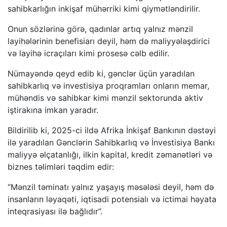
sahibkarlığın inkişaf mühərriki kimi qiymətləndirilir.
Onun sözlərinə görə, qadınlar artıq yalnız mənzil
layihələrinin benefisiarı deyil, həm də maliyyələşdirici
və layihə icraçıları kimi prosesə cəlb edilir.
Nümayəndə qeyd edib ki, gənclər üçün yaradılan
sahibkarlıq və investisiya proqramları onların memar,
mühəndis və sahibkar kimi mənzil sektorunda aktiv
iştirakına imkan yaradır.
Bildirilib ki, 2025-ci ildə Afrika İnkişaf Bankının dəstəyi
ilə yaradılan Gənclərin Sahibkarlıq və İnvestisiya Bankı
maliyyə əlçatanlığı, ilkin kapital, kredit zəmanətləri və
biznes təlimləri təqdim edir:
“Mənzil təminatı yalnız yaşayış məsələsi deyil, həm də
insanların ləyaqəti, iqtisadi potensialı və ictimai həyata
inteqrasiyası ilə bağlıdır”.