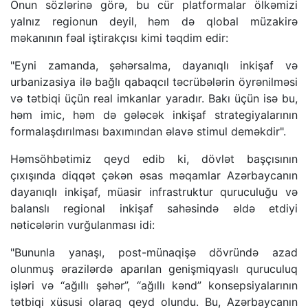
Onun sözlərinə görə, bu cür platformalar ölkəmizi
yalnız regionun deyil, həm də qlobal müzakirə
məkanının fəal iştirakçısı kimi təqdim edir:
"Eyni zamanda, şəhərsalma, dayanıqlı inkişaf və
urbanizasiya ilə bağlı qabaqcıl təcrübələrin öyrənilməsi
və tətbiqi üçün real imkanlar yaradır. Bakı üçün isə bu,
həm imic, həm də gələcək inkişaf strategiyalarının
formalaşdırılması baxımından əlavə stimul deməkdir".
Həmsöhbətimiz qeyd edib ki, dövlət başçısının
çıxışında diqqət çəkən əsas məqamlar Azərbaycanın
dayanıqlı inkişaf, müasir infrastruktur quruculuğu və
balanslı regional inkişaf sahəsində əldə etdiyi
nəticələrin vurğulanması idi:
"Bununla yanaşı, post-münaqişə dövründə azad
olunmuş ərazilərdə aparılan genişmiqyaslı quruculuq
işləri və “ağıllı şəhər”, “ağıllı kənd” konsepsiyalarının
tətbiqi xüsusi olaraq qeyd olundu. Bu, Azərbaycanın