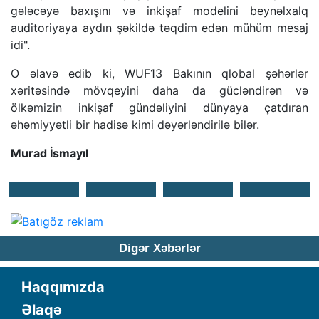
gələcəyə baxışını və inkişaf modelini beynəlxalq
auditoriyaya aydın şəkildə təqdim edən mühüm mesaj
idi".
O əlavə edib ki, WUF13 Bakının qlobal şəhərlər
xəritəsində mövqeyini daha da gücləndirən və
ölkəmizin inkişaf gündəliyini dünyaya çatdıran
əhəmiyyətli bir hadisə kimi dəyərləndirilə bilər.
Murad İsmayıl
Digər Xəbərlər
Haqqımızda
Əlaqə