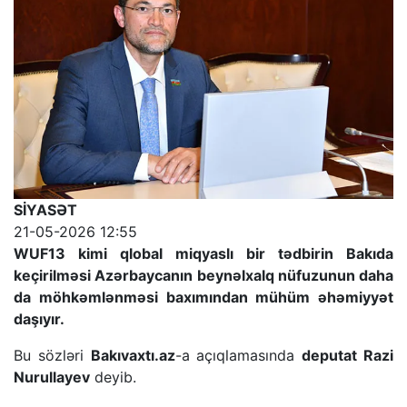
SİYASƏT
21-05-2026 12:55
WUF13 kimi qlobal miqyaslı bir tədbirin Bakıda
keçirilməsi Azərbaycanın beynəlxalq nüfuzunun daha
da möhkəmlənməsi baxımından mühüm əhəmiyyət
daşıyır.
Bu sözləri
Bakıvaxtı.az
-a açıqlamasında
deputat Razi
Nurullayev
deyib.