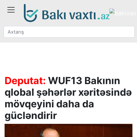
Deputat:
WUF13 Bakının
qlobal şəhərlər xəritəsində
mövqeyini daha da
gücləndirir