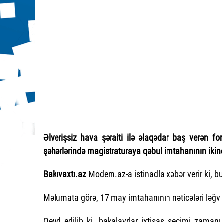
Əlverişsiz hava şəraiti ilə əlaqədar baş verən f
şəhərlərində magistraturaya qəbul imtahanının ikinci 
Bakıvaxtı.az
Modern.az-a istinadla xəbər verir ki, b
Məlumata görə, 17 may imtahanının nəticələri ləğ
Qeyd edilib ki, bakalavrlar ixtisas seçimi zamanı