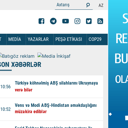
AZ
T
MEDİA
YAZARLAR
PEŞƏ ETİKASI
COP29
SON XƏBƏRLƏR
Türkiyə köhnəlmiş ABŞ silahlarını Ukraynaya
10:56
verə bilər
Vens və Modi ABŞ-Hindistan əməkdaşlığını
10:52
müzakirə ediblər