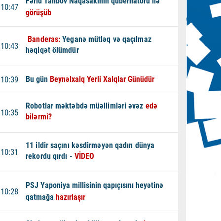
Fərid Talıbov Naqasakinin qubernatoru ilə
10:47
görüşüb
Banderas:
Yeganə mütləq və qaçılmaz
10:43
həqiqət ölümdür
10:39
Bu gün
Beynəlxalq Yerli Xalqlar Günüdür
Robotlar məktəbdə müəllimləri əvəz
edə
10:35
bilərmi?
11 ildir saçını kəsdirməyən qadın dünya
10:31
rekordu qırdı -
VİDEO
PSJ Yaponiya millisinin qapıçısını heyətinə
10:28
qatmağa
hazırlaşır