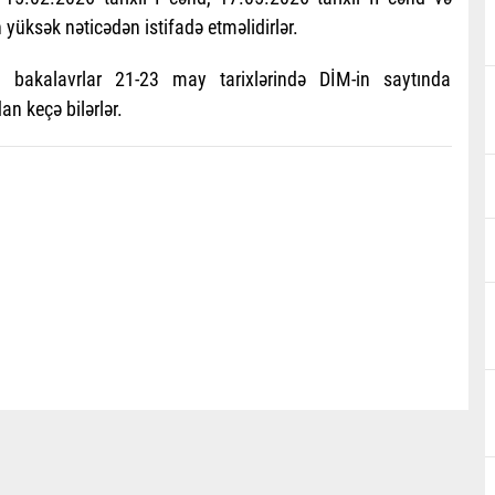
 yüksək nəticədən istifadə etməlidirlər.
n bakalavrlar 21-23 may tarixlərində DİM-in saytında
an keçə bilərlər.