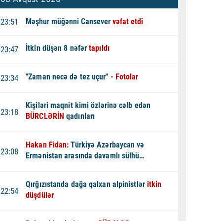
23:51
Məşhur müğənni Cansever
vəfat etdi
İtkin düşən 8 nəfər
tapıldı
23:47
"Zaman necə də tez uçur" -
Fotolar
23:34
Kişiləri maqnit kimi özlərinə cəlb edən
23:18
BÜRCLƏRİN
qadınları
Hakan Fidan:
Türkiyə Azərbaycan və
23:08
Ermənistan arasında davamlı sülhü
dəstəkləyir
Qırğızıstanda dağa qalxan alpinistlər
itkin
22:54
düşdülər