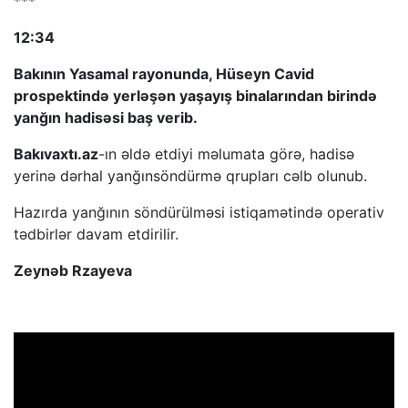
***
12:34
Bakının Yasamal rayonunda, Hüseyn Cavid
prospektində yerləşən yaşayış binalarından birində
yanğın hadisəsi baş verib.
Bakıvaxtı.az
-ın əldə etdiyi məlumata görə, hadisə
yerinə dərhal yanğınsöndürmə qrupları cəlb olunub.
Hazırda yanğının söndürülməsi istiqamətində operativ
tədbirlər davam etdirilir.
Zeynəb Rzayeva