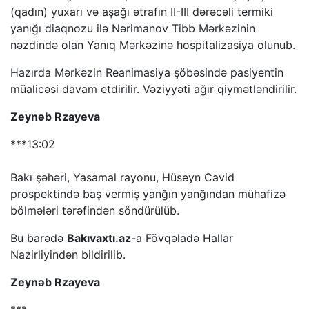
(qadın) yuxarı və aşağı ətrafın II-III dərəcəli termiki
yanığı diaqnozu ilə Nərimanov Tibb Mərkəzinin
nəzdində olan Yanıq Mərkəzinə hospitalizasiya olunub.
Hazırda Mərkəzin Reanimasiya şöbəsində pasiyentin
müalicəsi davam etdirilir. Vəziyyəti ağır qiymətləndirilir.
Zeynəb Rzayeva
***13:02
Bakı şəhəri, Yasamal rayonu, Hüseyn Cavid
prospektində baş vermiş yanğın yanğından mühafizə
bölmələri tərəfindən söndürülüb.
Bu barədə
Bakıvaxtı.az
-a Fövqəladə Hallar
Nazirliyindən bildirilib.
Zeynəb Rzayeva