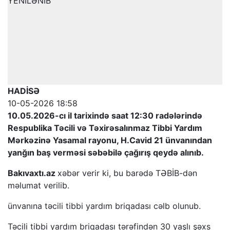
HADİSƏ
10-05-2026 18:58
10.05.2026-cı il tarixində saat 12:30 radələrində
Respublika Təcili və Təxirəsalınmaz Tibbi Yardım
Mərkəzinə Yasamal rayonu, H.Cavid 21 ünvanından
yanğın baş verməsi səbəbilə çağırış qeydə alınıb.
Bakıvaxtı.az
xəbər verir ki, bu barədə TƏBİB-dən
məlumat verilib.
ünvanına təcili tibbi yardım briqadası cəlb olunub.
Təcili tibbi yardım briqadası tərəfindən 30 yaşlı şəxs