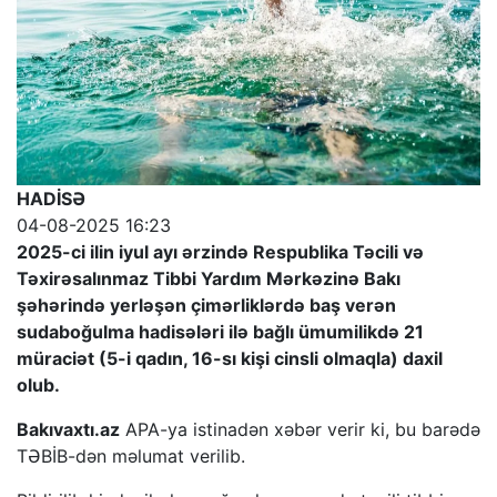
HADİSƏ
04-08-2025 16:23
2025-ci ilin iyul ayı ərzində Respublika Təcili və
Təxirəsalınmaz Tibbi Yardım Mərkəzinə Bakı
şəhərində yerləşən çimərliklərdə baş verən
sudaboğulma hadisələri ilə bağlı ümumilikdə 21
müraciət (5-i qadın, 16-sı kişi cinsli olmaqla) daxil
olub.
Bakıvaxtı.az
APA-ya istinadən xəbər verir ki, bu barədə
TƏBİB-dən məlumat verilib.