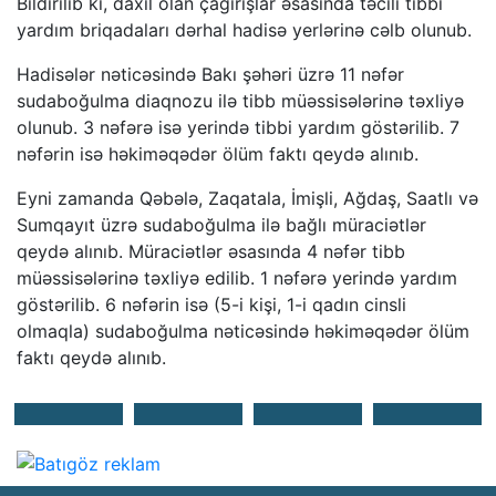
Bildirilib ki, daxil olan çağırışlar əsasında təcili tibbi
yardım briqadaları dərhal hadisə yerlərinə cəlb olunub.
Hadisələr nəticəsində Bakı şəhəri üzrə 11 nəfər
sudaboğulma diaqnozu ilə tibb müəssisələrinə təxliyə
olunub. 3 nəfərə isə yerində tibbi yardım göstərilib. 7
nəfərin isə həkiməqədər ölüm faktı qeydə alınıb.
Eyni zamanda Qəbələ, Zaqatala, İmişli, Ağdaş, Saatlı və
Sumqayıt üzrə sudaboğulma ilə bağlı müraciətlər
qeydə alınıb. Müraciətlər əsasında 4 nəfər tibb
müəssisələrinə təxliyə edilib. 1 nəfərə yerində yardım
göstərilib. 6 nəfərin isə (5-i kişi, 1-i qadın cinsli
olmaqla) sudaboğulma nəticəsində həkiməqədər ölüm
faktı qeydə alınıb.