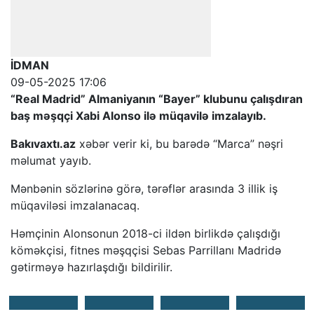
İDMAN
09-05-2025 17:06
“Real Madrid” Almaniyanın “Bayer” klubunu çalışdıran
baş məşqçi Xabi Alonso ilə müqavilə imzalayıb.
Bakıvaxtı.az
xəbər verir ki, bu barədə “Marca” nəşri
məlumat yayıb.
Mənbənin sözlərinə görə, tərəflər arasında 3 illik iş
müqaviləsi imzalanacaq.
Həmçinin Alonsonun 2018-ci ildən birlikdə çalışdığı
köməkçisi, fitnes məşqçisi Sebas Parrillanı Madridə
gətirməyə hazırlaşdığı bildirilir.