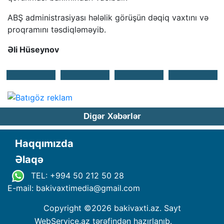
ABŞ administrasiyası hələlik görüşün dəqiq vaxtını və
proqramını təsdiqləməyib.
Əli Hüseynov
Digər Xəbərlər
Haqqımızda
Əlaqə
TEL: +994 50 212 50 28
E-mail: bakivaxtimedia
@
gmail.com
Copyright ©
2026 bakivaxti.az. Sayt
WebService.az
tərəfindən hazırlanıb.