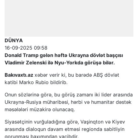
DÜNYA
16-09-2025 09:58
Donald Tramp gələn həftə Ukrayna dövlət başçısı
Vladimir Zelenski ilə Nyu-Yorkda görüşə bilər.
Bakıvaxtı.az
xəbər verir ki, bu barədə ABŞ dövlət
katibi Marko Rubio bildirib.
Onun sözlərinə görə, bu görüş zamanı iki lider arasında
Ukrayna-Rusiya müharibəsi, hərbi və humanitar dəstək
məsələləri müzakirə olunacaq.
Siyasətçinin vurğuladığına görə, Vaşinqton və Kiyev
arasında dialoqun davam etməsi regionda sabitliyin
qorunması baxımından vacibdir.