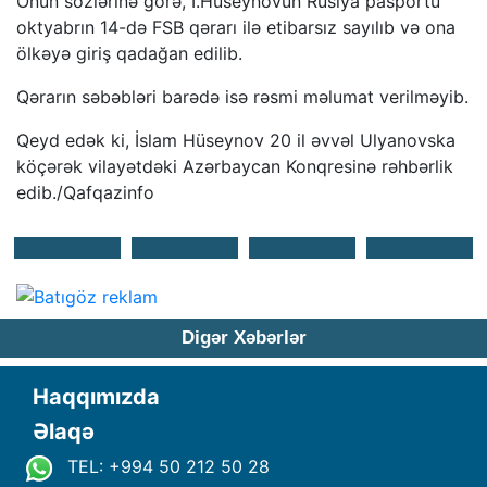
Onun sözlərinə görə, İ.Hüseynovun Rusiya pasportu
oktyabrın 14-də FSB qərarı ilə etibarsız sayılıb və ona
ölkəyə giriş qadağan edilib.
Qərarın səbəbləri barədə isə rəsmi məlumat verilməyib.
Qeyd edək ki, İslam Hüseynov 20 il əvvəl Ulyanovska
köçərək vilayətdəki Azərbaycan Konqresinə rəhbərlik
edib./Qafqazinfo
Digər Xəbərlər
Haqqımızda
Əlaqə
TEL: +994 50 212 50 28