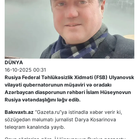
DÜNYA
16-10-2025 00:31
Rusiya Federal Təhlükəsizlik Xidməti (FSB) Ulyanovsk
vilayəti qubernatorunun müşaviri və oradakı
Azərbaycan diasporunun rəhbəri İslam Hüseynovun
Rusiya vətəndaşlığını ləğv edib.
Bakıvaxtı.az
“Gazeta.ru”ya istinadla xəbər verir ki,
sözügedən məlumatı jurnalist Darya Kosarinova
teleqram kanalında yayıb.